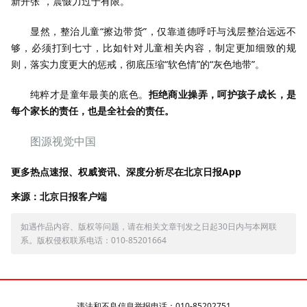
新开张”，震慑力过于有限。
显然，整治儿童“擦边带货”，仅靠道德呼吁与浅层整治远远不
够，必须打到七寸，比如针对儿童相关内容，制定更加细致的规
则，落实力度更大的惩戒，彻底压缩“软色情”的“灰色地带”。
纯粹才是童年最美的底色。
拒绝商业操弄，呵护孩子成长，是
每个家长的责任，也是全社会的责任。
图源视觉中国
更多热点速报、权威资讯、深度分析尽在北京日报App
来源：北京日报客户端
如遇作品内容、版权等问题，请在相关文章刊发之日起30日内与本网联
系。版权侵权联系电话：010-85201664
违法和不良信息举报电话：010-85202751