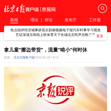
新闻
理论
|
评论
发布厅
工作室
热点
锐评
经济
城事
辟谣
京剧
都视频
电子报
汽车
时事
学习
视觉
艺绽
深读
京味
纸上听
体育
天下
长城
北京民声
北晚在线
拿儿童“擦边带货”，流量“啃小”何时休
来源：
北京日报客户端
2026-05-28 14:12