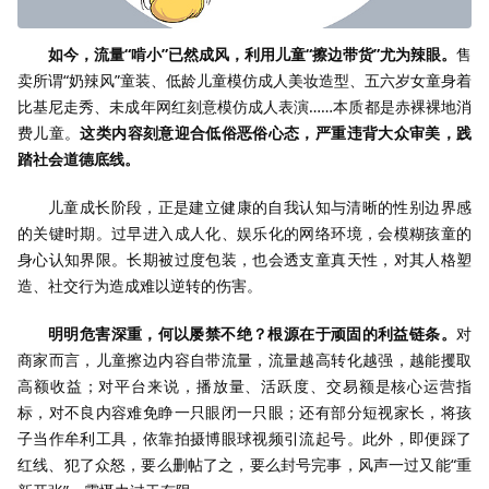
如今，流量“啃小”已然成风，利用儿童“擦边带货”尤为辣眼。
售
卖所谓“奶辣风”童装、低龄儿童模仿成人美妆造型、五六岁女童身着
比基尼走秀、未成年网红刻意模仿成人表演……本质都是赤裸裸地消
费儿童。
这类内容刻意迎合低俗恶俗心态，严重违背大众审美，践
踏社会道德底线。
儿童成长阶段，正是建立健康的自我认知与清晰的性别边界感
的关键时期。过早进入成人化、娱乐化的网络环境，会模糊孩童的
身心认知界限。长期被过度包装，也会透支童真天性，对其人格塑
造、社交行为造成难以逆转的伤害。
明明危害深重，何以屡禁不绝？根源在于顽固的利益链条。
对
商家而言，儿童擦边内容自带流量，流量越高转化越强，越能攫取
高额收益；对平台来说，播放量、活跃度、交易额是核心运营指
标，对不良内容难免睁一只眼闭一只眼；还有部分短视家长，将孩
子当作牟利工具，依靠拍摄博眼球视频引流起号。此外，即便踩了
红线、犯了众怒，要么删帖了之，要么封号完事，风声一过又能“重