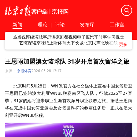
新闻
理论
|
评论
发布厅
工作室
热点
锐评
经济
城事
辟谣
京剧
都视频
电子报
汽车
时事
学习
视觉
艺绽
深读
京味
纸上听
体育
天下
长城
北京民声
北晚在线
王思雨加盟澳女篮球队 31岁开启首次留洋之旅
来源：
京报体育
2026-05-28 13:17
北京时间5月28日，WNBL官方在社交媒体上宣布中国女篮后卫
王思雨已签约澳大利亚WNBL联赛南区飞人队，征战2026至27赛
季，31岁的她将迎来职业生涯首次海外职业联赛之旅。据悉王思雨
将在完成中国女篮亚运会及女篮世界杯的参赛任务后，正式在澳大
利亚开启WNBL征程。