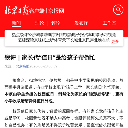
新闻
理论
|
评论
发布厅
工作室
热点
锐评
经济
城事
辟谣
京剧
都视频
电子报
汽车
时事
学习
视觉
艺绽
深读
京味
纸上听
体育
天下
长城
北京民声
北晚在线
锐评｜家长代“值日”是给孩子帮倒忙
来源：
北京晚报
2026-05-28 08:59
擦窗台、扫地拖地、倒垃圾，都是中小学常见的校园劳动。然
而据半月谈报道，有些学校出现了“孩子上学，家长值日”的怪现象。
本该由学生承担的校园值日，悄然沦为家长的“隐形必修课”，更有
小学收取清洁费将值日外包。
校园值日家长代劳，背后的原因多样。有的家长觉得孩子的主
业是学习，校园劳动既不纳入中高考，也跟评优评先关系不大，不
如自己包办；有的则是见不得孩子吃苦受累，甚至想借机跟老师拉