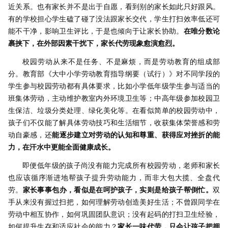
近关系。也有家长并不是出于自愿，看到别的家长如此只好跟风。
有的学校担心学生磕了碰了没法跟家长交代，学生打扫效率低还可
能不干净，影响卫生评比，于是也倾向于让家长协助。
在唯分数论
裹挟下，在外部因素干扰下，家长代劳现象愈演愈烈。
校园劳动从来不是任务、不是麻烦，而是劳动教育的组成部
分。教育部《大中小学劳动教育指导纲要（试行）》对不同学段的
学生参与校园劳动都有具体要求，比如小学低年级学生参与适当的
班集体劳动，主动维护教室内外环境卫生等；中高年级参加校园卫
生保洁、垃圾分类处理、绿化美化等。在看似简单的校园劳动中，
孩子们不仅能了解具体劳动技巧和生活细节，收获集体荣誉感和劳
动自豪感，还
能逐步建立对劳动的认知和尊重、获得应对挫折的能
力，在汗水中更能全面健康成长。
即便低年级的孩子尚没有能力完成所有校园劳动，老师和家长
也应该循序渐进地帮孩子提升劳动能力，而非大包大揽、全盘代
劳。
家长事事包办，看似是在呵护孩子，实则是给孩子帮倒忙。
双
手从来没有握过扫把，如何理解劳动创造美好生活；不曾跟同学在
劳动中相互协作，如何巩固团队意识；没有起码的打扫卫生经验，
如何提升生存和适应社会的能力？
家长一味代劳，只会让孩子把拥