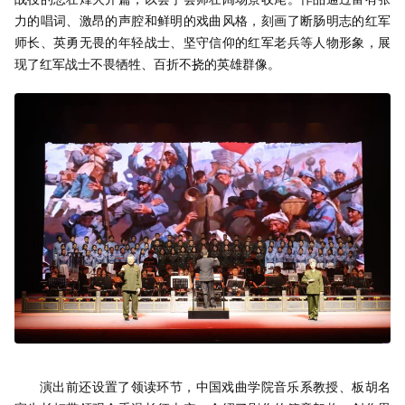
力的唱词、激昂的声腔和鲜明的戏曲风格，刻画了断肠明志的红军
师长、英勇无畏的年轻战士、坚守信仰的红军老兵等人物形象，展
现了红军战士不畏牺牲、百折不挠的英雄群像。
演出前还设置了领读环节，中国戏曲学院音乐系教授、板胡名