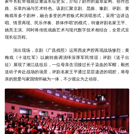
家牛长虹带领观众重温长征史实，介绍了剧作的篇章架构、创作思
路、乐章内涵与艺术特色。该剧汇聚京剧、昆曲、豫剧、评剧、黄
梅戏等多个剧种，融合多变的声腔板式和演唱形式，采用“边讲边
唱、情景再现、民乐伴奏、群体伴唱”的模式，特邀评剧名家王平、
姚亮主演。同时将传统戏曲艺术与现代数字技术相结合，全景式呈
现长征历程。
演出现场，京剧《广昌残照》运用西皮声腔再现战场惨烈；黄
梅戏《十送红军》以婉转曲调演绎深厚军民情谊；评剧《送子出
征》展现了湘江战役后，一位母亲含泪接过长子染血的军帽，毅然
送幼子奔赴战场的场景，评剧名家王平通过层层递进的唱腔，将母
亲的慈爱与家国情怀融为一体，不少观众为之动容。