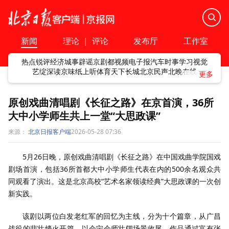
新闻
理论
|
评论
发布厅
工作室
热点
锐评
经济
城事
辟谣
京剧
都视频
电子报
汽车
时事
学习
视觉
艺绽
深读
京味
纸上听
体育
天下
长城
北京民声
北晚在线
原创戏曲清唱剧《长征之路》在京首演，36所
大中小学师生共上一堂“大思政课”
来源：
北京日报客户端
2026-05-28 07:36
5月26日晚，原创戏曲清唱剧《长征之路》在中国戏曲学院国戏
剧场首演，包括36所首都大中小学师生代表在内的500余名观众共
同观看了演出。这是北京高校“艺术名家领读经典”大思政课的一次创
新实践。
该剧以两位白发老红军的回忆为主线，分为十个篇章，从广昌
战役的悲壮烽火开篇，以会宁会师壮阔场景收尾。作品通过富有张