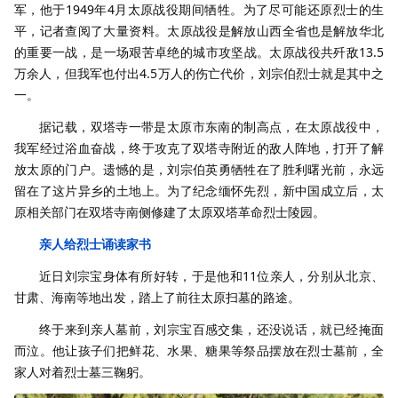
军，他于1949年4月太原战役期间牺牲。为了尽可能还原烈士的生
平，记者查阅了大量资料。太原战役是解放山西全省也是解放华北
的重要一战，是一场艰苦卓绝的城市攻坚战。太原战役共歼敌13.5
万余人，但我军也付出4.5万人的伤亡代价，刘宗伯烈士就是其中之
一。
据记载，双塔寺一带是太原市东南的制高点，在太原战役中，
我军经过浴血奋战，终于攻克了双塔寺附近的敌人阵地，打开了解
放太原的门户。遗憾的是，刘宗伯英勇牺牲在了胜利曙光前，永远
留在了这片异乡的土地上。为了纪念缅怀先烈，新中国成立后，太
原相关部门在双塔寺南侧修建了太原双塔革命烈士陵园。
亲人给烈士诵读家书
近日刘宗宝身体有所好转，于是他和11位亲人，分别从北京、
甘肃、海南等地出发，踏上了前往太原扫墓的路途。
终于来到亲人墓前，刘宗宝百感交集，还没说话，就已经掩面
而泣。他让孩子们把鲜花、水果、糖果等祭品摆放在烈士墓前，全
家人对着烈士墓三鞠躬。