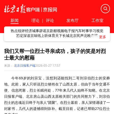
新闻
理论
|
评论
发布厅
工作室
热点
锐评
经济
城事
辟谣
京剧
都视频
电子报
汽车
时事
学习
视觉
艺绽
深读
京味
纸上听
体育
天下
长城
北京民声
北晚在线
我们又帮一位烈士寻亲成功，孩子的笑是对烈
士最大的慰藉
来源：
北京日报客户端
2026-05-27 17:57
今年69岁的刘宗宝，没想到还能找到二哥刘宗伯烈士的安葬
地。此前，家人只听说烈士牺牲在了山西太原，但由于当年交通不
便、信息闭塞，烈士长眠何处，77年来几代人始终不知晓。在北京
日报客户端、北京房山及山西太原相关部门的共同努力下，刘宗伯
烈士的忠魂近日终于与亲人“团聚”。在烈士墓前，亲人深情诵读了一
封家书，几代人的遗憾得到弥补。截至目前，记者已帮助27位烈士