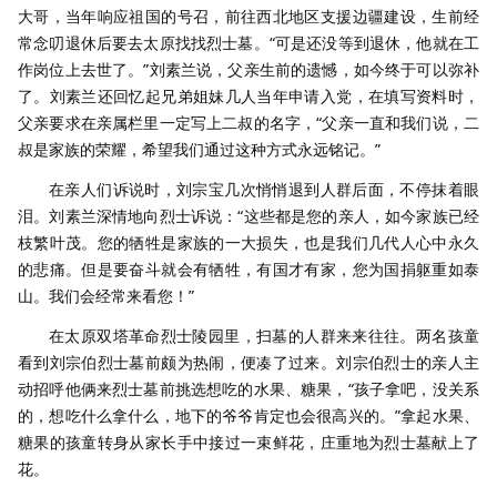
大哥，当年响应祖国的号召，前往西北地区支援边疆建设，生前经
常念叨退休后要去太原找找烈士墓。“可是还没等到退休，他就在工
作岗位上去世了。”刘素兰说，父亲生前的遗憾，如今终于可以弥补
了。刘素兰还回忆起兄弟姐妹几人当年申请入党，在填写资料时，
父亲要求在亲属栏里一定写上二叔的名字，“父亲一直和我们说，二
叔是家族的荣耀，希望我们通过这种方式永远铭记。”
在亲人们诉说时，刘宗宝几次悄悄退到人群后面，不停抹着眼
泪。刘素兰深情地向烈士诉说：“这些都是您的亲人，如今家族已经
枝繁叶茂。您的牺牲是家族的一大损失，也是我们几代人心中永久
的悲痛。但是要奋斗就会有牺牲，有国才有家，您为国捐躯重如泰
山。我们会经常来看您！”
在太原双塔革命烈士陵园里，扫墓的人群来来往往。两名孩童
看到刘宗伯烈士墓前颇为热闹，便凑了过来。刘宗伯烈士的亲人主
动招呼他俩来烈士墓前挑选想吃的水果、糖果，“孩子拿吧，没关系
的，想吃什么拿什么，地下的爷爷肯定也会很高兴的。”拿起水果、
糖果的孩童转身从家长手中接过一束鲜花，庄重地为烈士墓献上了
花。