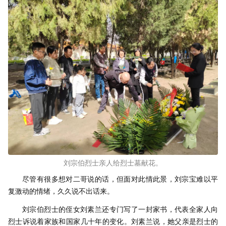
刘宗伯烈士亲人给烈士墓献花。
尽管有很多想对二哥说的话，但面对此情此景，刘宗宝难以平
复激动的情绪，久久说不出话来。
刘宗伯烈士的侄女刘素兰还专门写了一封家书，代表全家人向
烈士诉说着家族和国家几十年的变化。刘素兰说，她父亲是烈士的