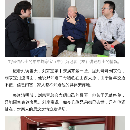
刘宗伯烈士的弟弟刘宗宝（中）为记者（左）讲述烈士的情况。
记者到访当天，刘宗宝家中亲属齐聚一堂。提到哥哥刘宗伯，
刘宗宝泪流满面，他说只知道二哥牺牲在山西太原，由于当年交通
不便、信息闭塞，家人都不知道他的具体安葬地。
每逢清明节，刘宗宝总会念叨自己的哥哥，但苦于无处祭奠，
只能隔空表达哀思。刘宗宝说，如今几位兄弟都已去世，只有他还
健在，对亲人的思念之情愈发深切。