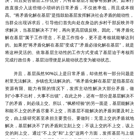
决，而且契合基层工作优势，只有靠基层才能够有效解决。如果行
政直接介入这些细小琐碎的日常矛盾，不仅效率低，而且成本很
高。“将矛盾化解在基层”是指鼓励基层发挥解决社会矛盾的能动性，
当群众出现诉求后，引导他们首先向处在身边的乡村干部反映并寻
求解决，当基层解决不了时，再向更高层级反映。因此，“将矛盾化
解在基层”属于工作理念，不是工作指令，更不是考核就能够达到
的。如果把“将矛盾化解在基层”变成了“矛盾必须化解在基层”，就是
将这种灵活的、依靠基层主动性的工作方式变成了基层迫于考核而
完成行政任务，基层治理便是从能动状态变为被动状态。
并且，基层虽然90%以上是日常矛盾，却依然有一部分问题是
村里无法解决、乡镇也无法解决的。“将矛盾化解在基层”是指基层在
资源有限、能力有限的情况下，发挥主动性解决大部分矛盾，做
到“小事不出村，大事不出镇”，在此之外，还有一部分是基层解决不
了的矛盾，则必须上交。所以，“枫桥经验”的另一面是，基层能解决
和能不上交的矛盾尽量不上交，而基层不能解决的矛盾则要及时上
交，由上级研究甚至承担主要责任。要做到：无需上交的矛盾就地
解决，基层解决不了的矛盾则立刻上交；不该上交的不上交，该上
交的则上交。通过“不上交”和“上交”这两个方面，发挥基层与上级