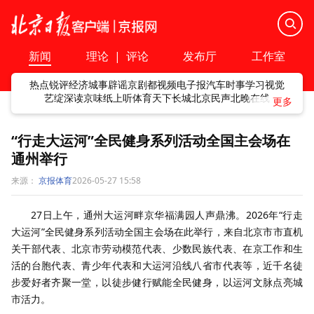
新闻
理论
|
评论
发布厅
工作室
热点
锐评
经济
城事
辟谣
京剧
都视频
电子报
汽车
时事
学习
视觉
艺绽
深读
京味
纸上听
体育
天下
长城
北京民声
北晚在线
“行走大运河”全民健身系列活动全国主会场在
通州举行
来源：
京报体育
2026-05-27 15:58
27
日上午，通州大运河畔京华福满园人声鼎沸。
2026
年“行走
大运河”全民健身系列活动全国主会场在此举行，来自北京市市直机
关干部代表、北京市劳动模范代表、少数民族代表、在京工作和生
活的台胞代表、青少年代表和大运河沿线八省市代表等，近千名徒
步爱好者齐聚一堂，以徒步健行赋能全民健身，以运河文脉点亮城
市活力。