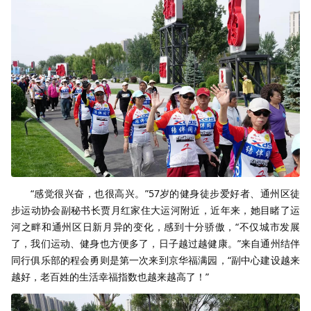
“感觉很兴奋，也很高兴。”
57
岁的健身徒步爱好者、通州区徒
步运动协会副秘书长贾月红家住大运河附近，近年来，她目睹了运
河之畔和通州区日新月异的变化，感到十分骄傲，“不仅城市发展
了，我们运动、健身也方便多了，日子越过越健康。”来自通州结伴
同行俱乐部的程会勇则是第一次来到京华福满园，“副中心建设越来
越好，老百姓的生活幸福指数也越来越高了！”