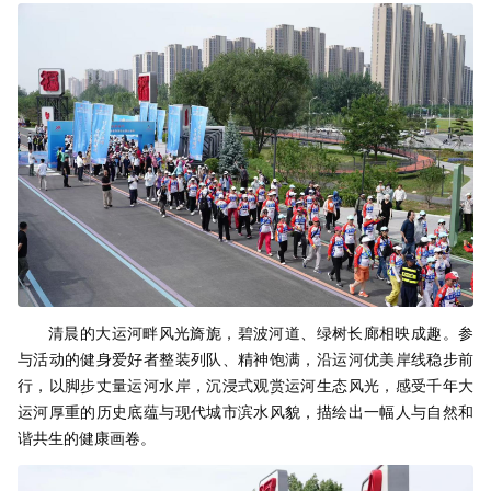
清晨的大运河畔风光旖旎，碧波河道、绿树长廊相映成趣。参
与活动的健身爱好者整装列队、精神饱满，沿运河优美岸线稳步前
行，以脚步丈量运河水岸，沉浸式观赏运河生态风光，感受千年大
运河厚重的历史底蕴与现代城市滨水风貌，描绘出一幅人与自然和
谐共生的健康画卷。