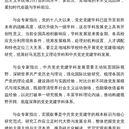
思主义学院倾力打造的高水平、多层次、宽领域的学术交流品牌，
紧扣时代命题与学科前沿。
与会专家指出，党的十八大以来，党史党建学科已提升至前所
未有的战略高度，成功升级为一级学科，这在学科发展史上具有开
创性意义。当前全国高校积极响应，学科发展迎来黄金期。各高校
应充分利用现有条件，统筹发展格局，处理好机构设置、人才调配
和特色定位三大关系，要立足地域和学校特色开展党史党建领域的
研究，统筹好马克思主义理论学科和中共党史党建学科发展。
与会专家指出，中共党史党建学科发展需要主动拓宽国际视
野，深耕世界共产党历史与理论，强化国际比较研究。梳理各国共
产党的理论成果、建设路径与实践经验，对比分析不同政党发展模
式与现实挑战，既能理清世界社会主义运动脉络，也能吸收借鉴有
益经验，以此打破单一研究视角，丰富学科理论内涵，推动构建视
野开阔、底蕴深厚的党史党建学科体系。
与会专家指出，宏观叙事是中共党史党建学的根本标识与核心
研究范式。研究工作应立足时代大势与发展全局，整体把握党史党
建的主题主线与主流本质，摒弃碎片化解读。坚守宏观叙事原则，