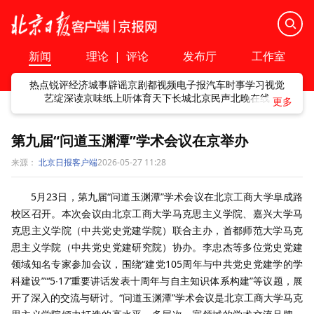
新闻
理论
|
评论
发布厅
工作室
热点
锐评
经济
城事
辟谣
京剧
都视频
电子报
汽车
时事
学习
视觉
艺绽
深读
京味
纸上听
体育
天下
长城
北京民声
北晚在线
第九届“问道玉渊潭”学术会议在京举办
来源：
北京日报客户端
2026-05-27 11:28
5月23日，第九届“问道玉渊潭”学术会议在北京工商大学阜成路
校区召开。本次会议由北京工商大学马克思主义学院、嘉兴大学马
克思主义学院（中共党史党建学院）联合主办，首都师范大学马克
思主义学院（中共党史党建研究院）协办。李忠杰等多位党史党建
领域知名专家参加会议，围绕“建党105周年与中共党史党建学的学
科建设”“‘5∙17’重要讲话发表十周年与自主知识体系构建”等议题，展
开了深入的交流与研讨。“问道玉渊潭”学术会议是北京工商大学马克