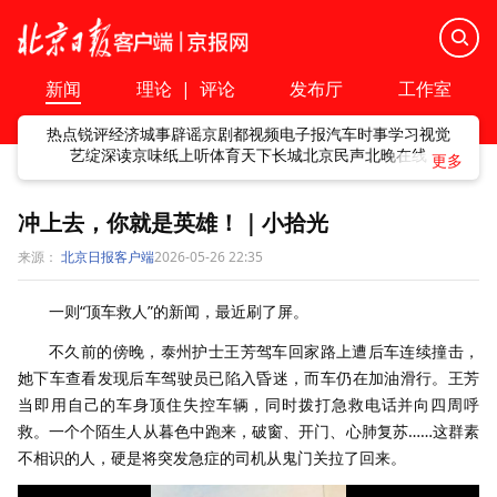
新闻
理论
|
评论
发布厅
工作室
热点
锐评
经济
城事
辟谣
京剧
都视频
电子报
汽车
时事
学习
视觉
艺绽
深读
京味
纸上听
体育
天下
长城
北京民声
北晚在线
冲上去，你就是英雄！｜小拾光
来源：
北京日报客户端
2026-05-26 22:35
一则“顶车救人”的新闻，最近刷了屏。
不久前的傍晚，泰州护士王芳驾车回家路上遭后车连续撞击，
她下车查看发现后车驾驶员已陷入昏迷，而车仍在加油滑行。王芳
当即用自己的车身顶住失控车辆，同时拨打急救电话并向四周呼
救。一个个陌生人从暮色中跑来，破窗、开门、心肺复苏……这群素
不相识的人，硬是将突发急症的司机从鬼门关拉了回来。