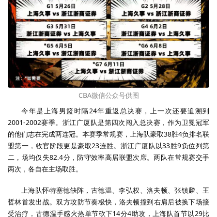
CBA微信公众号供图
今年是上海男篮时隔24年重返总决赛，上一次还要追溯到
2001-2002赛季。浙江广厦队是第四次闯入总决赛，作为卫冕冠军
的他们志在完成两连冠。本赛季常规赛，上海队豪取38胜4负排名联
盟第一，收官阶段更是豪取23连胜。浙江广厦队以33胜9负位列第
二，场均仅失82.4分，防守效率高居联盟次席。两队在常规赛交手
两次，各自在主场取胜。
上海队怀特塞德缺阵，古德温、李弘权、洛夫顿、张镇麟、王
哲林首发出战。双方攻防节奏极快，洛夫顿撞到右肩后被换下场接
受治疗，古德温手感火热单节砍下14分4助攻，上海队首节以29比