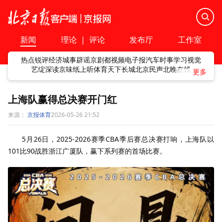
新闻
理论
|
评论
发布厅
工作室
热点
锐评
经济
城事
辟谣
京剧
都视频
电子报
汽车
时事
学习
视觉
艺绽
深读
京味
纸上听
体育
天下
长城
北京民声
北晚在线
上海队赢得总决赛开门红
来源：
京报体育
2026-05-26 21:52
5月26日，2025-2026赛季CBA季后赛总决赛打响，上海队以
101比90战胜浙江广厦队，赢下系列赛的首场比赛。