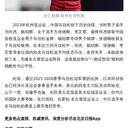
次仁措姆 新华社资料图
2023年杭州亚运会，中国马拉松创下历史佳绩。当时男子选手
为何杰、杨绍辉，女子选手为张德顺、李芷萱。最终何杰斩获中国
首枚亚运会男子马拉松金牌，杨绍辉夺得男子铜牌；张德顺收获女
子马拉松银牌。在本次兰州马拉松中，何杰、杨绍辉、张德顺、李
芷萱等多位国内知名马拉松选手均状态不佳，发挥失常，未能跻身
前三名，无缘名古屋亚运会阵容，这直接反映出“一跑定胜负”规则的
残酷性与公平性。
此前，通过2025-2026赛季马拉松冠军赛的比拼，日本田径协
会已经决出亚运会参赛选手名单。派出的四名主力队员吉田祐也、
山下一贵、佐藤早也伽、矢田美久尼虽是首次征战亚运会，但均久
经国际大赛考验，实力强劲。在爱知·名古屋亚运会上，中日选手将
在马拉松的赛道上展开激烈竞争。
更多热点速报、权威资讯、深度分析尽在北京日报App