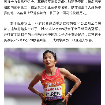
续将全力备战亚运会。草根精英跑者贾俄仁加逆势突围，排名男子
组国内选手第二，锁定第二个亚运参赛名额。以非注册个人身份参
赛的他，若能登上亚运会舞台，将开创中国马拉松新历史。
女子组赛场上，29岁的西藏选手次仁措姆在30公里后全力爆
发，连续超越多个对手，以2小时29分59秒拿下女子组国内冠军，
并打破尘封15年的兰州马拉松中国籍女子选手赛会纪录，江苏选手
吴冰以2小时35分20秒名列第二，成功拿到另一张亚运入场券。