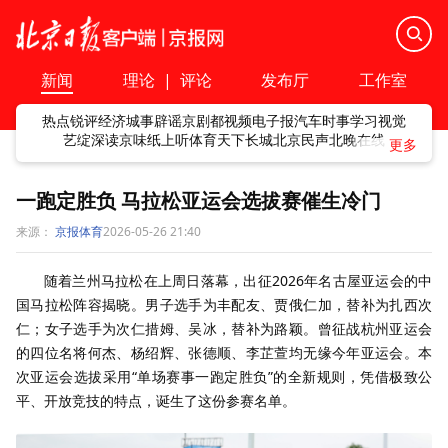
新闻
理论
|
评论
发布厅
工作室
热点
锐评
经济
城事
辟谣
京剧
都视频
电子报
汽车
时事
学习
视觉
艺绽
深读
京味
纸上听
体育
天下
长城
北京民声
北晚在线
一跑定胜负 马拉松亚运会选拔赛催生冷门
来源：
京报体育
2026-05-26 21:40
随着兰州马拉松在上周日落幕，出征2026年名古屋亚运会的中
国马拉松阵容揭晓。男子选手为丰配友、贾俄仁加，替补为扎西次
仁；女子选手为次仁措姆、吴冰，替补为路颖。曾征战杭州亚运会
的四位名将何杰、杨绍辉、张德顺、李芷萱均无缘今年亚运会。本
次亚运会选拔采用“单场赛事一跑定胜负”的全新规则，凭借极致公
平、开放竞技的特点，诞生了这份参赛名单。