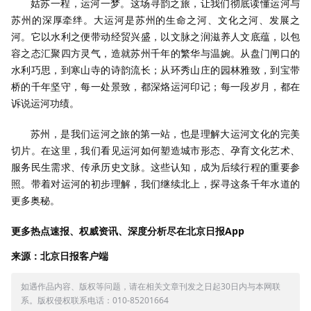
姑苏一程，运河一梦。这场寻韵之旅，让我们彻底读懂运河与
苏州的深厚牵绊。大运河是苏州的生命之河、文化之河、发展之
河。它以水利之便带动经贸兴盛，以文脉之润滋养人文底蕴，以包
容之态汇聚四方灵气，造就苏州千年的繁华与温婉。从盘门闸口的
水利巧思，到寒山寺的诗韵流长；从环秀山庄的园林雅致，到宝带
桥的千年坚守，每一处景致，都深烙运河印记；每一段岁月，都在
诉说运河功绩。
苏州，是我们运河之旅的第一站，也是理解大运河文化的完美
切片。在这里，我们看见运河如何塑造城市形态、孕育文化艺术、
服务民生需求、传承历史文脉。这些认知，成为后续行程的重要参
照。带着对运河的初步理解，我们继续北上，探寻这条千年水道的
更多奥秘。
更多热点速报、权威资讯、深度分析尽在北京日报App
来源：北京日报客户端
如遇作品内容、版权等问题，请在相关文章刊发之日起30日内与本网联
系。版权侵权联系电话：010-85201664