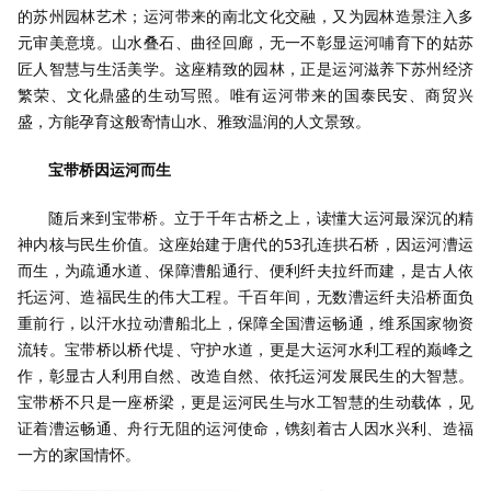
的苏州园林艺术；运河带来的南北文化交融，又为园林造景注入多
元审美意境。山水叠石、曲径回廊，无一不彰显运河哺育下的姑苏
匠人智慧与生活美学。这座精致的园林，正是运河滋养下苏州经济
繁荣、文化鼎盛的生动写照。唯有运河带来的国泰民安、商贸兴
盛，方能孕育这般寄情山水、雅致温润的人文景致。
宝带桥因运河而生
随后来到宝带桥。立于千年古桥之上，读懂大运河最深沉的精
神内核与民生价值。这座始建于唐代的53孔连拱石桥，因运河漕运
而生，为疏通水道、保障漕船通行、便利纤夫拉纤而建，是古人依
托运河、造福民生的伟大工程。千百年间，无数漕运纤夫沿桥面负
重前行，以汗水拉动漕船北上，保障全国漕运畅通，维系国家物资
流转。宝带桥以桥代堤、守护水道，更是大运河水利工程的巅峰之
作，彰显古人利用自然、改造自然、依托运河发展民生的大智慧。
宝带桥不只是一座桥梁，更是运河民生与水工智慧的生动载体，见
证着漕运畅通、舟行无阻的运河使命，镌刻着古人因水兴利、造福
一方的家国情怀。