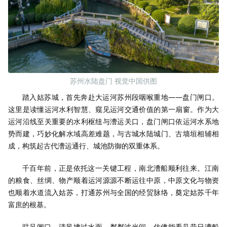
苏州水陆盘门 视觉中国供图
踏入姑苏城，首先奔赴大运河苏州段咽喉重地——盘门闸口。
这里是读懂运河水利智慧、窥见运河交通价值的第一扇窗。作为大
运河沿线至关重要的水利枢纽与漕运关口，盘门闸口依运河水系地
势而建，巧妙化解水域高差难题，与古城水陆城门、古墙垣相辅相
成，构筑起古代漕运通行、城池防御的双重体系。
千百年前，正是依托这一关键工程，南北漕船顺利往来。江南
的粮食、丝绸、物产顺着运河源源不断运往中原，中原文化与物资
也顺着水道流入姑苏，打通苏州与全国的经贸脉络，奠定姑苏千年
富庶的根基。
驻足闸口，清风拂过水面，粼粼波光间，仿佛能看见昔日漕船