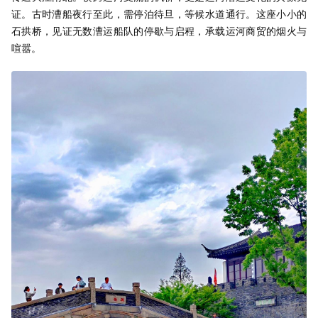
证。古时漕船夜行至此，需停泊待旦，等候水道通行。这座小小的
石拱桥，见证无数漕运船队的停歇与启程，承载运河商贸的烟火与
喧嚣。