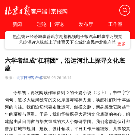
新闻
理论
|
评论
发布厅
工作室
热点
锐评
经济
城事
辟谣
京剧
都视频
电子报
汽车
时事
学习
视觉
艺绽
深读
京味
纸上听
体育
天下
长城
北京民声
北晚在线
六学者组成“杠精团”，沿运河北上探寻文化底
蕴
来源：
北京日报客户端
2026-05-26 16:14
今年初，再次阅读作家徐则臣的长篇小说《北上》，书中字字
句句，道尽大运河独有的文化厚度与精神力量，唤醒我们对千年运
河的向往。我们迫切想要走近运河、触摸文脉，亲身感受它跨越千
年的璀璨与厚重。于是，我们怀揣探寻大运河文化底蕴的初心，组
建起由昔日同窗与挚友组成的六人小微研学团。我们这群老伙计都
曾深耕城市规划、建设、设计领域，平日工作严谨细致、凡事较真