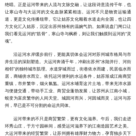
绝唱。正是运河带来的人流与文脉交融，让这段诗意流传千年，也
让寒山寺与大运河的文化血脉紧紧相连。运河不只是物资运输通
道，更是文化传播纽带。它让姑苏文化顺着水道走向全国，也让四
方文化汇入姑苏，沉淀出苏州独有的温婉气韵。如果说盘门闸口让
我们看见运河的“筋骨”，寒山寺与枫桥，则让我们触摸到运河的“灵
魂”。
沿运河水岸缓步前行，更能真切体会运河对苏州城市格局与市
井生活的深刻塑造。大运河奔涌千年，冲刷出苏州“水陆并行、河街
相邻”的独特城市肌理。水道穿城而过，街巷依水而建，民居临水而
居，商铺傍水而立。依托运河便利的水运条件，姑苏渐成江南商贸
重镇，市井繁华，烟火氤氲。运河水哺育这片土地，带来充沛水源
与便捷交通，带动手工业、商贸业蓬勃发展，让苏州从江南小城，
蜕变为富庶繁华的人间天堂。城因河而兴，河因城而灵，运河与苏
州，早已是不可分割的命运共同体。
运河带来的不只是商贸繁荣，更有文化滋养。午后，我们走进
环秀山庄，于方寸园林间，感受运河滋养下的江南造园艺术之美。
大运河带来的经贸繁荣，让苏州拥有雄厚财力物力，孕育独步天下