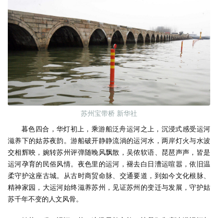
苏州宝带桥 新华社
暮色四合，华灯初上，乘游船泛舟运河之上，沉浸式感受运河
滋养下的姑苏夜韵。游船破开静静流淌的运河水，两岸灯火与水波
交相辉映，婉转苏州评弹随晚风飘散，吴侬软语、琵琶声声，皆是
运河孕育的民俗风情。夜色里的运河，褪去白日漕运喧嚣，依旧温
柔守护这座古城。从古时商贸命脉、交通要道，到如今文化根脉、
精神家园，大运河始终滋养苏州，见证苏州的变迁与发展，守护姑
苏千年不变的人文风骨。