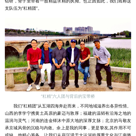
钻研，骨子里带着一股精益求精的执拗。也正因如此，我们戏称这
支队伍为“杠精团”。
“杠精”六人团与背后的宝带桥
我们“杠精团”从五湖四海奔赴而来，不同地域滋养出各异性情。
山西的李学宁携黄土高原的豪迈与敦厚；福建的温韬有沿海之地的
温润与灵气；河南的连金铎沐中原大地的深厚文脉；北京的马敬友
承京城风骨的沉稳与内敛。余上是我的同事，更是挚友,其作用不可
或缺。他精心筹备，让我们从容沉浸于大运河的厚重文化与江南旖