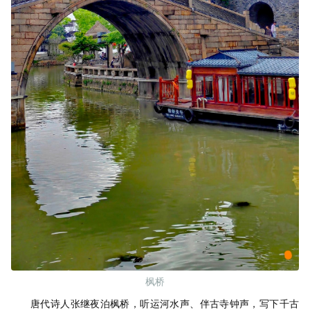
枫桥
唐代诗人张继夜泊枫桥，听运河水声、伴古寺钟声，写下千古