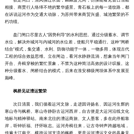
相接、商贾行人络绎不绝的繁华盛景。青石板上的每一道纹路，都
在诉说运河作为交通大动脉，为苏州带来商贸兴盛、城池繁荣的不
朽功绩。
盘门闸口尽显古人“因势利导”的水利思想。通过分级蓄水、调节
水位，解决外城河与内城河的水位差，使船只平稳通行。这种“闸桥
结合”模式，集交通、水利、防御功能于一体，一物多用，体现古代
工程的综合效益思维。立在闸边，看河水静静流淌，想象当年闸门
开合、舟楫穿梭的繁忙景象，不禁为这种简洁高效的设计叹服。这
种分级蓄水、闸桥结合的模式，后来在淮安梯级闸坝体系中发展至
巅峰。
枫桥见证漕运繁荣
次日清晨，我们循着运河文脉，走进因诗扬名、因运河生辉的
寒山寺与枫桥。寒山寺静卧古运河西岸，自古便是大运河沿线文化
地标与精神驿站。南来北往的漕运商旅、文人墨客，多在此停船靠
岸，听钟祈福、抒怀咏志。运河舟楫往来，让古寺钟声跨越地域，
传遍大江南北。横跨运河支流的枫桥，更是运河漕运文化的具象见