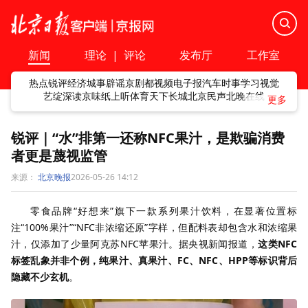
新闻
理论
|
评论
发布厅
工作室
热点
锐评
经济
城事
辟谣
京剧
都视频
电子报
汽车
时事
学习
视觉
艺绽
深读
京味
纸上听
体育
天下
长城
北京民声
北晚在线
锐评｜“水”排第一还称NFC果汁，是欺骗消费
者更是蔑视监管
来源：
北京晚报
2026-05-26 14:12
零食品牌“好想来”旗下一款系列果汁饮料，在显著位置标
注“100%果汁”“NFC非浓缩还原”字样，但配料表却包含水和浓缩果
汁，仅添加了少量阿克苏NFC苹果汁。据央视新闻报道，
这类NFC
标签乱象并非个例，纯果汁、真果汁、FC、NFC、
HPP等标识背后
隐藏不少玄机
。