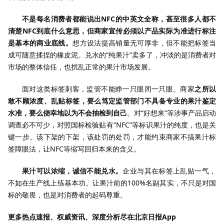
不是每名消费者都能说出NFC的中英文全称，甚至很多人都不
清楚NFC到底什么意思，但商家宣传必须以产品实际为准进行标注
是基本的商业底线。
想方设法提高销量无可厚非，但不能把标签当
成可随意揉捏的橡皮泥。兑水的“纯果汁”卖多了，冲淡的是消费者对
市场的整体信任，也扰乱正常的果汁市场发展。
面对这类标签刺客，监管不能睁一只眼闭一只眼。商家
之所以
敢不顾浓度、乱贴标签，要么笃定监管部门不具备专业的果汁鉴定
水准，要么侥幸地以为不会抽检到自己
。对“好想来”等涉事产品启动
调查必不可少，对照国标检验贴有“NFC”等标识果汁的纯度，也是关
键一步。该下架的下架，该处罚的处罚，才能约束商家不搞果汁标
签障眼法，让NFC等缩写回归本来的含义。
果汁可以浓缩，诚信不能兑水。
企业与其在标签上乱贴一气，
不如在生产线上练基本功。让果汁前的100%名副其实，不只是对国
标的敬畏，也是对消费者的起码尊重。
更多热点速报、权威资讯、深度分析尽在北京日报App