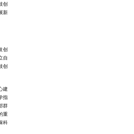
技创
展新
技创
立自
技创
心建
学指
部群
的重
保科