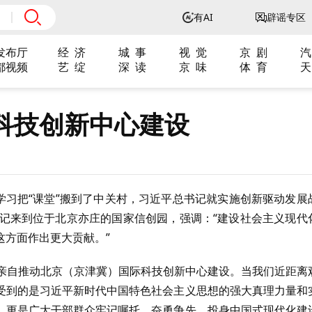
有AI
辟谣专区
发布厅
经 济
城 事
视 觉
京 剧
汽
都视频
艺 绽
深 读
京 味
体 育
天
科技创新中心建设
体学习把“课堂”搬到了中关村，习近平总书记就实施创新驱动发展
总书记来到位于北京亦庄的国家信创园，强调：“建设社会主义现代
这方面作出更大贡献。”
、亲自推动北京（京津冀）国际科技创新中心建设。当我们近距离
受到的是习近平新时代中国特色社会主义思想的强大真理力量和
，更是广大干部群众牢记嘱托、奋勇争先，投身中国式现代化建