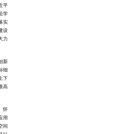
近平
论学
落实
建设
大力
创新
标细
上下
准高
、怀
应用
空间