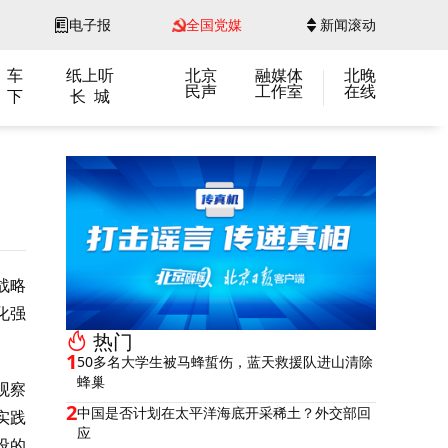
电子报
全国党媒
新闻滚动
 车
纸上听
北京
融媒体
北晚
民声
工作室
在线
 下
长 城
战略
化强
热门
1
50多名大学生被马蜂蜇伤，蓝天救援队进山清除
蜂巢
观察
2
中国是否计划在太平洋海底开采稀土？外交部回
实践
应
设的