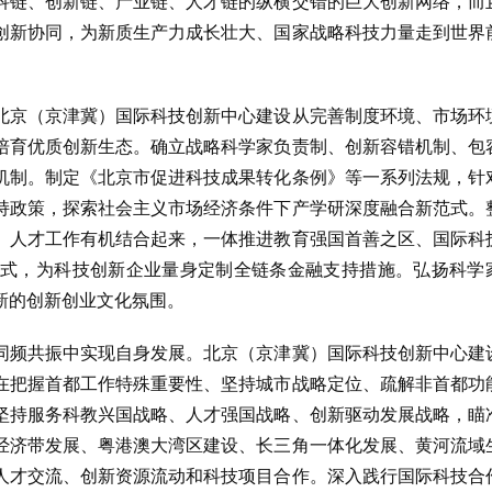
科链、创新链、产业链、人才链的纵横交错的巨大创新网络，而
创新协同，为新质生产力成长壮大、国家战略科技力量走到世界
北京（京津冀）国际科技创新中心建设从完善制度环境、市场环
培育优质创新生态。确立战略科学家负责制、创新容错机制、包
机制。制定《北京市促进科技成果转化条例》等一系列法规，针
持政策，探索社会主义市场经济条件下产学研深度融合新范式。
、人才工作有机结合起来，一体推进教育强国首善之区、国际科
式，为科技创新企业量身定制全链条金融支持措施。弘扬科学
新的创新创业文化氛围。
同频共振中实现自身发展。北京（京津冀）国际科技创新中心建
在把握首都工作特殊重要性、坚持城市战略定位、疏解非首都功
坚持服务科教兴国战略、人才强国战略、创新驱动发展战略，瞄
经济带发展、粤港澳大湾区建设、长三角一体化发展、黄河流域
人才交流、创新资源流动和科技项目合作。深入践行国际科技合