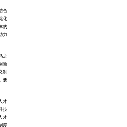
结合
优化
体的
动力
鸟之
创新
义制
，要
人才
科技
人才
制度