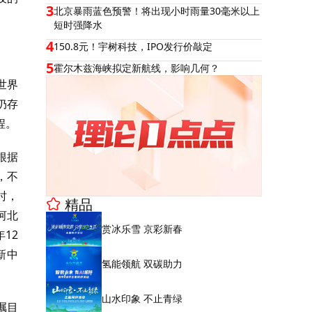
3
北京暴雨蓝色预警！将出现小时雨量30毫米以上
短时强降水
4
150.8元！宇树科技，IPO发行价敲定
5
霍尔木兹海峡拟定新航线，影响几何？
世界
仍存
程。
根据
，不
时，
精品
河北
赏冰乐雪 京彩新春
12
新中
氢能领航 双碳助力
山水印象 不止青绿
瞩目