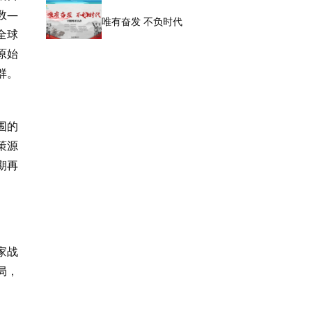
数—
唯有奋发 不负时代
全球
原始
群。
围的
策源
期再
家战
局，