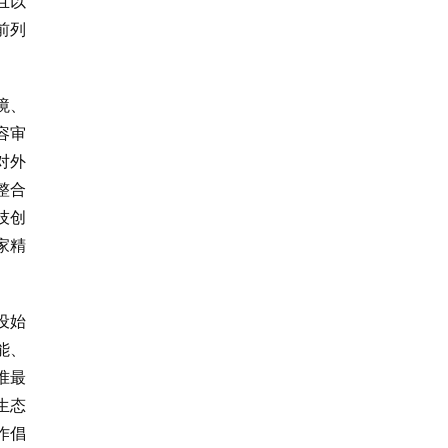
且以
前列
境、
容审
对外
整合
技创
家精
设始
能、
准最
生态
作倡