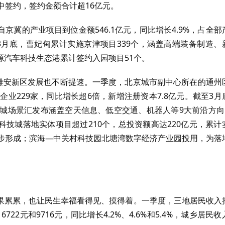
中签约，签约金额合计超16亿元。
冀的产业项目到位金额546.1亿元，同比增长4.9%，占全部
截至3月底，曹妃甸累计实施京津项目339个，涵盖高端装备制造、
源汽车科技生态港累计签约入园项目51个。
、雄安新区发展也不断提速。一季度，北京城市副中心所在的通州
企业229家，同比增长超6倍，新增注册资本7.8亿元。截至3月
城场景汇发布涵盖空天信息、低空交通、机器人等9大前沿方向5
科技城落地实体项目超过210个，总投资额高达220亿元，累计
初步形成；滨海—中关村科技园北塘湾数字经济产业园投用，为落
果累累，也让民生幸福看得见、摸得着。一季度，三地居民收入
22元和9716元，同比增长4.2%、4.6%和5.4%，城乡居民收