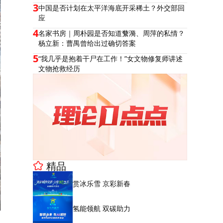
3
中国是否计划在太平洋海底开采稀土？外交部回
应
4
名家书房｜周朴园是否知道蘩漪、周萍的私情？
杨立新：曹禺曾给出过确切答案
5
“我几乎是抱着干尸在工作！”女文物修复师讲述
文物抢救经历
精品
赏冰乐雪 京彩新春
氢能领航 双碳助力