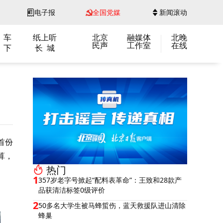
电子报
全国党媒
新闻滚动
 车
纸上听
北京
融媒体
北晚
民声
工作室
在线
 下
长 城
首份
算，
热门
1
357岁老字号掀起“配料表革命”：王致和28款产
品获清洁标签0级评价
2
50多名大学生被马蜂蜇伤，蓝天救援队进山清除
蜂巢