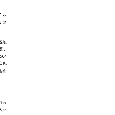
产业
新能
区地
底，
64
实现
地企
持续
入比