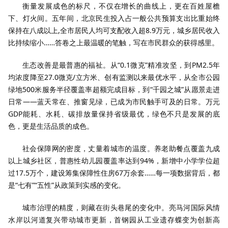
衡量发展成色的标尺，不仅在增长的曲线上，更在百姓屋檐
下、灯火间。五年间，北京民生投入占一般公共预算支出比重始终
保持在八成以上,全市居民人均可支配收入超8.9万元，城乡居民收入
比持续缩小……答卷之上最温暖的笔触，写在市民群众的获得感里。
生态改善是最普惠的福祉。从“0.1微克”精准攻坚，到PM2.5年
均浓度降至27.0微克/立方米、创有监测以来最优水平，从全市公园
绿地500米服务半径覆盖率超额完成目标，到“千园之城”从愿景走进
日常——蓝天常在、推窗见绿，已成为市民触手可及的日常。万元
GDP能耗、水耗、碳排放量保持省级最优，绿色不只是发展的底
色，更是生活品质的成色。
社会保障网的密度，丈量着城市的温度。养老助餐点覆盖九成
以上城乡社区，普惠性幼儿园覆盖率达到94%，新增中小学学位超
过17.5万个，建设筹集保障性住房67万余套……每一项数据背后，都
是“七有”“五性”从政策到实感的变化。
城市治理的精度，则藏在街头巷尾的变化中。亮马河国际风情
水岸以河道复兴带动城市更新，首钢园从工业遗存蝶变为创新高