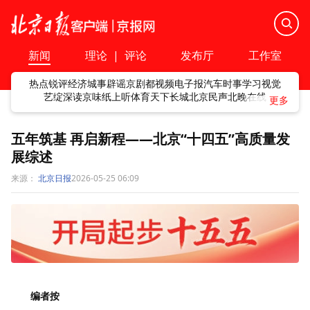
新闻
理论
|
评论
发布厅
工作室
热点
锐评
经济
城事
辟谣
京剧
都视频
电子报
汽车
时事
学习
视觉
艺绽
深读
京味
纸上听
体育
天下
长城
北京民声
北晚在线
五年筑基 再启新程——北京“十四五”高质量发
展综述
来源：
北京日报
2026-05-25 06:09
编者按