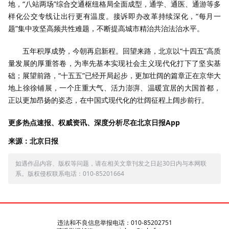
地，“八站两场”综合交通枢纽格局全面成型，通学、通医、通游等多
样化公交专线让出行更有温度。接诉即办改革持续深化，“每月一
题”集中攻坚高频共性难题，不断提高城市精治共治法治水平。
五年积厚成势，今朝再启新程。回望来路，北京以“十四五”高质
量发展的厚重答卷，为率先基本实现社会主义现代化打下了坚实基
础；展望前路，“十五五”已经开局起步，更加壮阔的篇章正在京华大
地上徐徐铺展，一个庄重大气、活力澎湃、温暖宜居的大国首都，
正以更加昂扬的姿态，在中国式现代化的壮阔征程上阔步前行。
更多热点速报、权威资讯、深度分析尽在北京日报App
来源：北京日报
如遇作品内容、版权等问题，请在相关文章刊发之日起30日内与本网联
系。版权侵权联系电话：010-85201664
违法和不良信息举报电话：010-85202751