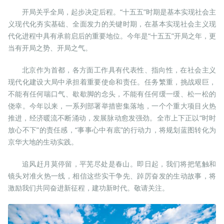
开局关乎全局，起步决定后程。“十五五”时期是基本实现社会主
义现代化夯实基础、全面发力的关键时期，在基本实现社会主义现
代化进程中具有承前启后的重要地位。今年是“十五五”开局之年，更
当有开局之势、开局之气。
北京作为首都，各方面工作具有代表性、指向性，在社会主义
现代化建设大局中承担着重要使命和责任。任务繁重，挑战艰巨，
不能有任何喘口气、歇歇脚的念头，不能有任何缓一缓、松一松的
侥幸。今年以来，一系列部署举措密集落地，一个个重大项目火热
推进，经济暖流不断涌动，发展脉动愈发强劲。全市上下正以“时时
放心不下”的责任感，“事事心中有底”的行动力，将规划蓝图转化为
京华大地的生动实践。
追风赶月莫停留，平芜尽处是春山。即日起，我们将把笔触和
镜头对准火热一线，相信这些实干争先、踔厉奋发的生动故事，将
激励我们共同奋进新征程，建功新时代。敬请关注。