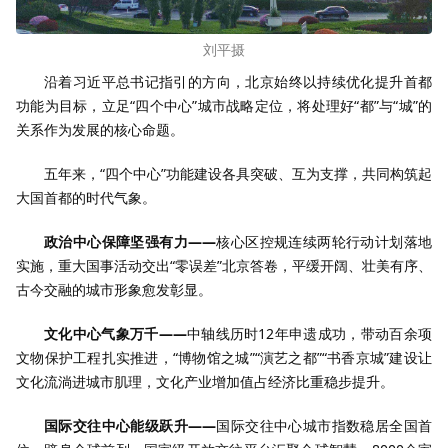
刘平摄
沿着习近平总书记指引的方向，北京始终以持续优化提升首都
功能为目标，立足“四个中心”城市战略定位，将处理好“都”与“城”的
关系作为发展的核心命题。
五年来，“四个中心”功能建设各具突破、互为支撑，共同构筑起
大国首都的时代气象。
政治中心保障坚强有力——
核心区控规连续两轮行动计划落地
实施，重大国事活动交出“零误差”北京答卷，平缓开阔、壮美有序、
古今交融的城市形象愈发彰显。
文化中心气象万千——
中轴线历时12年申遗成功，带动百余项
文物保护工程扎实推进，“博物馆之城”“演艺之都”“书香京城”建设让
文化流淌进城市肌理，文化产业增加值占经济比重稳步提升。
国际交往中心能级跃升——
国际交往中心城市指数稳居全国首