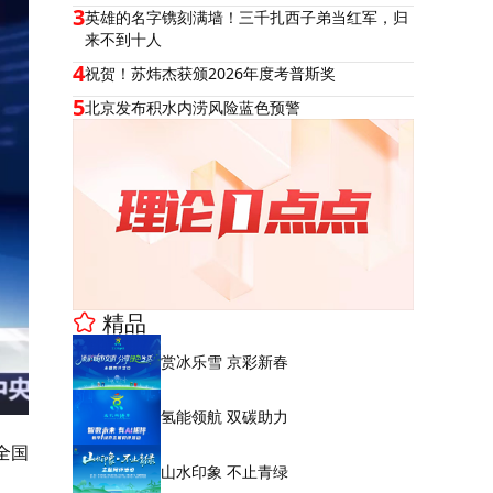
3
英雄的名字镌刻满墙！三千扎西子弟当红军，归
来不到十人
4
祝贺！苏炜杰获颁2026年度考普斯奖
5
北京发布积水内涝风险蓝色预警
精品
赏冰乐雪 京彩新春
氢能领航 双碳助力
全国
山水印象 不止青绿