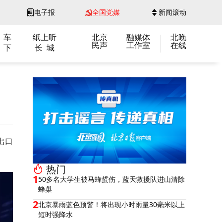
电子报
全国党媒
新闻滚动
 车
纸上听
北京
融媒体
北晚
民声
工作室
在线
 下
长 城
出口
热门
1
50多名大学生被马蜂蜇伤，蓝天救援队进山清除
蜂巢
2
北京暴雨蓝色预警！将出现小时雨量30毫米以上
短时强降水