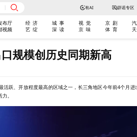
有AI
辟谣专区
发布厅
经 济
城 事
视 觉
京 剧
汽
都视频
艺 绽
深 读
京 味
体 育
天
出口规模创历史同期新高
最活跃、开放程度最高的区域之一，长三角地区今年前4个月进
活力。