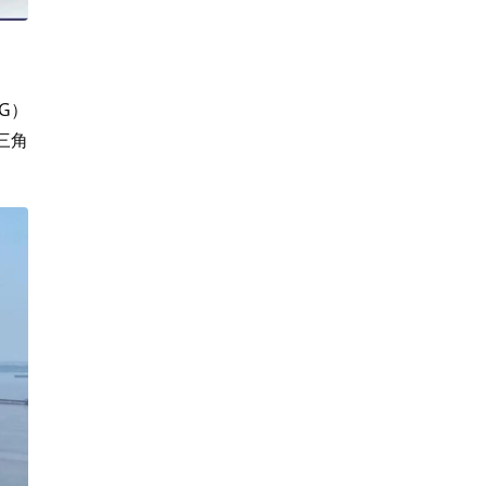
G）
三角