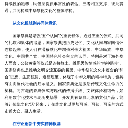
持续性的滋养，民俗层提供丰富性的表达。三者相互支撑、彼此贯
通，共同构成中华祭祀文化的整体结构。
从文化根脉到共同体意识
国家祭典是增强“五个认同”的重要载体。通过庄重的仪式、共同
的礼敬和集体的追思，国家祭典把历史记忆、文化认同与家国情怀
连接起来，使人们在潜移默化中增强对伟大祖国、中华民族、中华
文化、中国共产党、中国特色社会主义的认同。特别是对于海外华
人而言，公祭黄帝等仪式是连接故土、维系民族情感的“精神脐带”。
国家祭典也是推动文明交流互鉴的桥梁。中华祭祀文化中蕴含的“和
合”思想、生态智慧、道德规范，体现了中华文明的精神特质，也具
有面向当代社会的启示意义。国家祭典还是激活传统文化生命力的
契机。将古老的祭典仪式与现代的传播手段、文旅体验相结合，如
利用数字化技术再现历史场景，开发具有祭典元素的文创产品，能
够让传统文化“活”起来，让传统文化以更加可感、可知、可亲的方式
走近大众、融入生活。
在守正创新中夯实精神根基