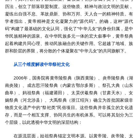
历法，创立了部落联盟制度。这些物质、精神与政治文明的贡献，
凝练出自强不息、革故鼎新、协和万邦、天人合一的精神特质。有
学者指出，黄帝精神是文化凝聚力的“源代码”。的确，这种“源代
码”构建了最基础的文化认同，强化了“中华儿女”的身份归属，是中
华民族精神的源泉。在中华民族多元一体的宏大叙事中，黄帝祭典
起着构建共同心理、推动民族融合的关键作用。它超越了地域、族
群和阶层的界限，将分散的个体凝聚在“中华儿女”的共同旗帜下。
从三个维度解读中华祭祀文化
2006年，国务院将黄帝陵祭典（陕西黄陵）、炎帝陵祭典（湖
南炎陵）、成吉思汗陵祭典（内蒙古鄂尔多斯）、祭孔大典（山东
曲阜）、妈祖祭典（福建莆田）、太昊伏羲祭典（甘肃天水）、女
娲祭典（河北涉县）、大禹祭典（浙江绍兴）确立为首批国家级非
物质文化遗产中的“祭祀类”民俗项目。这些祭典并非孤立的文化遗
存，而是一个相互支撑、协同共生的有机体系。可以将其划分为三
个层级，以此透视中华文明的深层结构：
在源流层面，始祖祭典锚定文明本源。以黄帝陵、炎帝陵、太