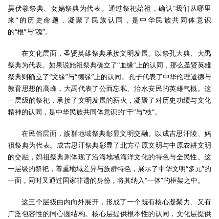
昊伏羲祭典、女娲祭典为代表。通过祭祀始祖，确认“我们从哪里
来”的历史命题，凝聚了民族认同，是中华民族共同体意识
的“根”与“魂”。
在文化层面，圣贤英雄祭典承接文明发展。以祭孔大典、大禹
祭典为代表。如果说始祖祭典确立了“血缘”上的认同，那么圣贤英雄
祭典则确立了“文缘”与“德缘”上的认同。孔子代表了中华伦理道德与
教育思想的高峰，大禹代表了公而忘私、治水安民的英雄气概。这
一层级的祭祀，承接了文明发展的薪火，凝聚了对历史功绩与文化
精神的认同，是中华民族共同体意识的“干”与“枝”。
在民俗层面，族群地域祭典彰显文明交融。以成吉思汗陵、妈
祖祭典为代表。成吉思汗祭典彰显了北方草原文明与中原农耕文明
的交融，妈祖祭典则体现了沿海地域海洋文化的特色与全民性。这
一层级的祭祀，尊重地域差异与族群特色，展示了中华文明“多元”的
一面，同时又通过国家非遗的身份，将其纳入“一体”的框架之中。
这三个层级由内向外展开，形成了一个既有核心凝聚力、又有
广泛包容性的同心圆结构。核心层提供根本性的认同，文化层提供