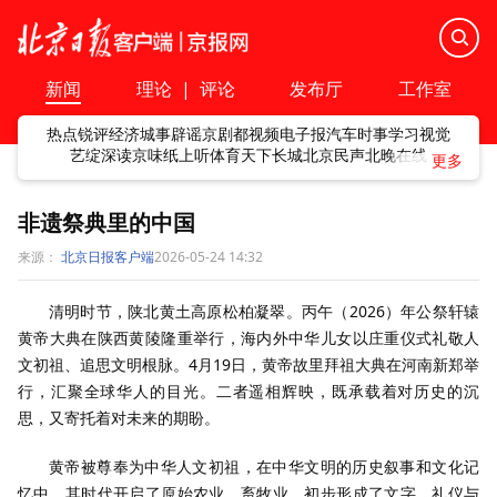
新闻
理论
|
评论
发布厅
工作室
热点
锐评
经济
城事
辟谣
京剧
都视频
电子报
汽车
时事
学习
视觉
艺绽
深读
京味
纸上听
体育
天下
长城
北京民声
北晚在线
非遗祭典里的中国
来源：
北京日报客户端
2026-05-24 14:32
清明时节，陕北黄土高原松柏凝翠。丙午（2026）年公祭轩辕
黄帝大典在陕西黄陵隆重举行，海内外中华儿女以庄重仪式礼敬人
文初祖、追思文明根脉。4月19日，黄帝故里拜祖大典在河南新郑举
行，汇聚全球华人的目光。二者遥相辉映，既承载着对历史的沉
思，又寄托着对未来的期盼。
黄帝被尊奉为中华人文初祖，在中华文明的历史叙事和文化记
忆中，其时代开启了原始农业、畜牧业，初步形成了文字、礼仪与