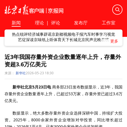
新闻
理论
|
评论
发布厅
工作室
热点
锐评
经济
城事
辟谣
京剧
都视频
电子报
汽车
时事
学习
视觉
艺绽
深读
京味
纸上听
体育
天下
长城
北京民声
北晚在线
近3年我国存量外资企业数量逐年上升，存量外
资超3.6万亿美元
来源：
新华社
2026-05-23 18:30
新华社北京5月23日电
商务部23日发布数据显示，近3年，我国
存量外资企业数量逐年上升，已超过53万家，存量外资已超过3.6万
亿美元。
数据显示，绝大多数存量外资企业选择深耕中国，持续扩大投
资。2025年，8000余家外资企业增加对华投资，同比增长超过
10%；2026年1至4月，已有3000余家外资企业追加投资。