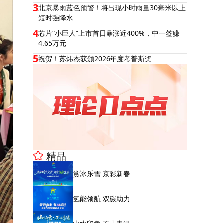
3
北京暴雨蓝色预警！将出现小时雨量30毫米以上
短时强降水
4
芯片“小巨人”上市首日暴涨近400%，中一签赚
4.65万元
5
祝贺！苏炜杰获颁2026年度考普斯奖
精品
赏冰乐雪 京彩新春
氢能领航 双碳助力