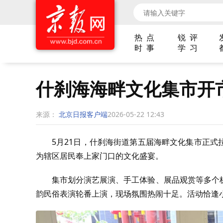
热 点
锐 评
时 事
学 习
什刹海海畔文化集市开
来源：
北京日报客户端
2026-05-22 12:43
5月21日，什刹海街道第五届海畔文化集市正
为辖区居民奉上家门口的文化盛宴。
集市划分演艺展演、手工体验、展品观赏等多个
韵民俗表演轮番上演，现场氛围热闹十足。活动恰逢