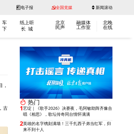
电子报
全国党媒
新闻滚动
 车
纸上听
北京
融媒体
北晚
民声
工作室
在线
 下
长 城
目，
热门
1
，古
艺绽｜《歌手2026》决赛夜，毛阿敏助阵齐豫合
唱《相思》，歌坛传奇同台情怀满满
2
英雄的名字镌刻满墙！三千扎西子弟当红军，归
来不到十人