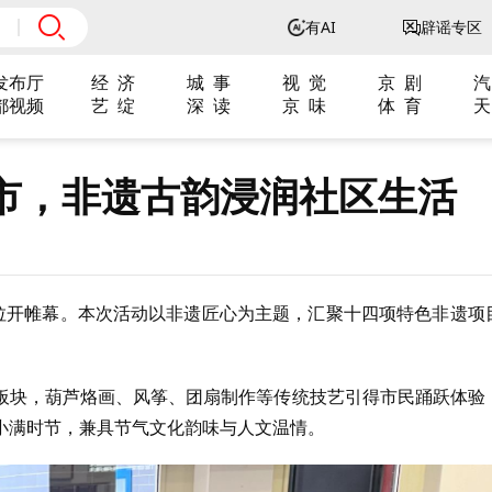
有AI
辟谣专区
发布厅
经 济
城 事
视 觉
京 剧
汽
都视频
艺 绽
深 读
京 味
体 育
天
市，非遗古韵浸润社区生活
式拉开帷幕。本次活动以非遗匠心为主题，汇聚十四项特色非遗项
板块，葫芦烙画、风筝、团扇制作等传统技艺引得市民踊跃体验
小满时节，兼具节气文化韵味与人文温情。