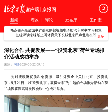
新闻
理论
|
评论
发布厅
工作室
热点
锐评
经济
城事
辟谣
京剧
都视频
电子报
汽车
时事
学习
视觉
艺绽
深读
京味
纸上听
体育
天下
长城
北京民声
北晚在线
深化合作 共促发展——“投资北京”荷兰专场推
介活动成功举办
来源：
网络
2026-05-22 09:45
为对接欧洲优质科创资源，吸引外资企业关注北京、投资北
京，5月21日，以“投资北京，赢得未来”为主题的专场推介活动在荷
兰埃因霍温高科技园会议中心成功举办。