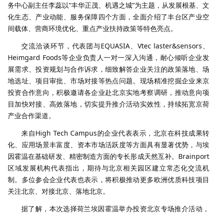
务中心副主任李蕊以“丰华正茂、机遇之城”为主题，从发展根基、文
化生态、产业动能、服务保障四个方面，全面介绍了丰台区产业空
间载体、营商环境优化、重点产业扶持政策等特色亮点。
交流洽谈环节，代表团与EQUASIA、Vtec laster&sensors、
Heimgard Foods等企业负责人一对一深入沟通，耐心倾听企业发
展需求、投资规划与合作诉求，细致解答企业关注的政策落地、场
地选址、项目审批、市场对接等热点问题。现场精准挖掘企业来京
投资合作意向，积极邀请各企业赴北京实地考察调研，推动意向项
目加快对接、高效落地，切实提升推介活动实效性，持续拓宽京荷
产业合作渠道。
来自High Tech Campus的企业代表表示，北京在科技成果转
化、应用场景丰富度、资本市场活跃度等方面具有显著优势，与埃
因霍温在基础研发、精密制造方面的专长形成天然互补。Brainport
区域发展机构代表指出，期待与北京相关园区建立常态化交流机
制。多位参会企业代表也表示，将积极推动更多欧洲优质科技项目
关注北京、对接北京、落地北京。
据了解，本次选择荷兰埃因霍温举办投资北京专场推介活动，