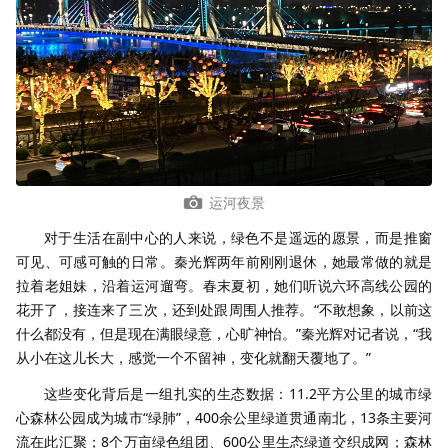
运河夜景
对于生活在副中心的人来说，绿色不是遥远的愿景，而是推窗
可见、可感可触的日常。秦光辉两年前刚刚退休，她最常做的就是
拉着老姐妹，沿着运河遛弯。春末夏初，她们听说六环高线公园的
花开了，接连来了三次，还到处跟周围人推荐。“不敢想象，以前这
什么都没有，但是现在满眼绿意，心旷神怡。”秦光辉对记者说，“我
从小在这儿长大，感觉一个不留神，变化就翻天覆地了。”
这些变化背后是一组扎实的生态数据：11.2平方公里的城市绿
心森林公园成为城市“绿肺”，400余公里绿道贯通南北，13条主要河
流在此汇聚；8个万亩绿色组团、600公里生态绿道交织成网；森林