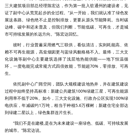
三大建筑项目部总经理陈宏达，作为第一批入驻通州的建设者，见
证了副中心从荒芜起步的全过程。“从一开始，我们就认准了绿色发
展这条路。绿色绝不止是控制排放，更要从源头节能降耗。当时碳
达峰、碳中和还未普及，但我们判断，节能低碳、可再生，才是城
市可持续发展的长远方向。”陈宏达回忆。
彼时，行业普遍采用燃气三联供，看似清洁，实则耗能高、依
赖不可再生能源，高耸烟囱更与蓝绿风貌格格不入。最终，三大文
化设施等副中心主要建筑选择了浅层地热能供能——地下恒温循
环，一度电能完成常规方式四倍效能，节能超70%，零排放、可再
生。
依托副中心广阔空间，团队大规模建设地热井，并在建筑建设
过程中始终坚持高标准：新建公共建筑100%绿建三星，可再生能源
利用率不低于20%。如今，三大文化设施、行政办公区实现100%绿
电供应，年减碳约1万吨，相当于种植5.6万棵树；新建住宅全部达
到绿建二星以上，绿色集群连片生长。
“我们不是在建楼,是在为未来建设一座绿色、低碳、可持续发展
的城市。”陈宏达说。