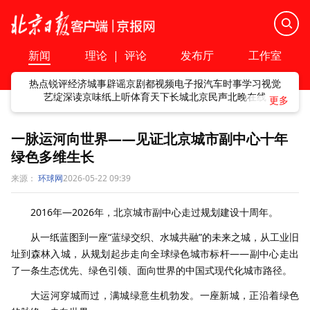
新闻
理论
|
评论
发布厅
工作室
热点
锐评
经济
城事
辟谣
京剧
都视频
电子报
汽车
时事
学习
视觉
艺绽
深读
京味
纸上听
体育
天下
长城
北京民声
北晚在线
一脉运河向世界——见证北京城市副中心十年
绿色多维生长
来源：
环球网
2026-05-22 09:39
2016年—2026年，北京城市副中心走过规划建设十周年。
从一纸蓝图到一座“蓝绿交织、水城共融”的未来之城，从工业旧
址到森林入城，从规划起步走向全球绿色城市标杆——副中心走出
了一条生态优先、绿色引领、面向世界的中国式现代化城市路径。
大运河穿城而过，满城绿意生机勃发。一座新城，正沿着绿色