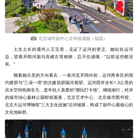
北京城市副中心京华福满园（福园）
土生土长的通州人王宝君，见证了运河的变迁。她站在运河
边，望着开阔河面与高楼古塔相映，忍不住感慨：“以前这些都没
有。”
顺着她示意的方向看去，一条河流开阔向前，运河商务区的现
代楼群与“三庙一塔”的古建筑群隔河相望。运河西岸全长1.3公里的
滨水空间热闹非凡，是年轻人喜爱的“潮玩打卡地”。继续南行，对岸
的城市绿心森林公园郁郁葱葱，北京艺术中心、北京城市图书馆、
北京大运河博物馆“三大文化设施”沿河铺展，构成了副中心最核心的
文化地标群。