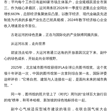
市；平均每个工作日有超80家市场主体落户，企业规模跃居全市第
三。作为核心承载区，运河商务区2026年一季度引进重点企业同比
增长663%，总部经济集聚效应凸显。以数字经济、现代金融及先进
制造为代表的多极产业生态已初具规模，2024年数字经济核心企业
收入增速居全市首位。
古老运河的绿色意象，正在与国际化的产业脉搏同频共振。
从运河出发，走向世界
碧波洗去铅华，大运河将通江达海的开放基因沉淀下来。副中
心的绿色成长，开始走向全球视野。
2025年，北京城市图书馆获得IFLA全球公共图书馆奖。这个奖
项十年评选一次，中国的图书馆第一次拿到综合第一名。国际评委
这样评价：“它将自然、建筑与人连接在一起，是面向未来的城市典
范。”
同一年，图书馆的照片登上了《时代》周刊的“全球百大旅行目
的地”榜单，和哥本哈根、新加坡的绿色地标排在一起。
副中心气候适应型城市建设的项目，在联合国气候大会