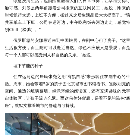
绿意浸润生活，也悄然重塑着人们的日常节奏，让幸福变得可
触可感。刘旻是两年前跟着公司搬来的互联网员工，她说，刚来的
时候觉得太远，上班不方便，搬过来之后生活品质大大提高了。“骑
共享单车上下班，公司在运河边，中午吃完饭去河边走走，感觉特
别Chill（松弛）。”
俄罗斯籍的安娜最近来到中国旅居，在副中心租了房子。“这里
生活很方便，而且随时可以走近自然。绿色不应该只是景观，而是
每一个人都可以感受到人和自然的关系。”她说。
埋下节能的种子
住在运河边的居民张尧之用“有氛围感”来形容住在副中心的生
活。周末，她会带着5岁的孩子去北京城市图书馆看书。宽敞明亮的
空间、通透的玻璃幕墙、绿意环绕的阅读区，还有充满趣味的元宇
宙体验区，让孩子流连忘返。而这份美好背后，是看不见的绿色“底
座”，默默支撑着城市的舒适与可持续。