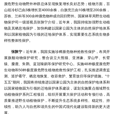
濒危野生动物野外种群总体呈现恢复增长良好态势；植物方面，百
山祖冷杉已由3株增长至4000余株，白旗兜兰由10株增至200余株，
苏铁、兰科等300余种濒危物种成功回归野外。国家林草局野生动植
物保护司一级巡视员张陕宁介绍，近年来，我国持续加强野生动植
物及其栖息地保护，加快构建以国家公园为主体的自然保护地体系
和以国家植物园为引领的迁地保护体系，实现重要生态系统生物多
样性整体性保护。
张陕宁：
近年来，我国实施珍稀濒危物种抢救性保护，布局开
展旗舰动物保护研究，整合设立大熊猫、亚洲象、穿山甲、长臂
猿、麋鹿、朱鹮、蓝冠噪鹛等保护研究中心。实施48种极度濒危野
生动物和50种极度濒危野生植物抢救性保护工程，扎实推进调查监
测、巡护看守、栖息地恢复、收容救护、繁育放归等保护措施。“十
五五”期间，我国将持续推进以国家公园为主体的自然保护地体系和
以国家植物园为引领的迁地保护体系建设，谋划实施重点领域野生
动植物保护系列工程项目，组织开展重大保护活动和专项行动，高
质量推进野生动植物保护，不断提升生态系统多样性、稳定性、持
续性，助力人与自然和谐共生的中国式现代化建设取得新的更大进
展。