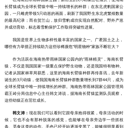
长臂猿成为全球长臂猿中唯一持续增长的种群；在东北虎豹国家公
园，一只雌虎带领5只幼崽的画面，刷新了我国野生东北虎繁殖数量
的最高纪录；而在贺兰山，放归雪豹成功实现自然配对、野外产崽
并成功育幼，标志着雪豹保护工作取得突破性进展。
我国是世界上生物多样性最丰富的国家之一。广袤国土之上，
哪些有力举措正持续助力这些珍稀濒危“明星物种”家族不断壮大？
作为活跃在海南热带雨林国家公园内的“雨林精灵”，海南长臂
猿，不仅是我国国家一级重点保护野生动物，还是我国特有物种。
记者从国家林草局获悉，这里的海南长臂猿种群再传喜讯，去年新
诞生的3只幼猿，使我国海南长臂猿种群数量增长到7群44只，成为
全球长臂猿中唯一持续增长的种群。海南热带雨林国家公园管理局
霸王岭分局信息中心主任韩文涛说，据海南长臂猿监测队员观察，
这些幼猿正在茁壮成长。
韩文涛：
现在我们可以看到它跟母亲抱得很紧，母亲活动的时
候，它也不会有那种脱落的感觉，也能够在母亲旁边学一些抓枝
条、觅食这类的动作。毛色已经开始逐渐变黑了，能够很明显看到