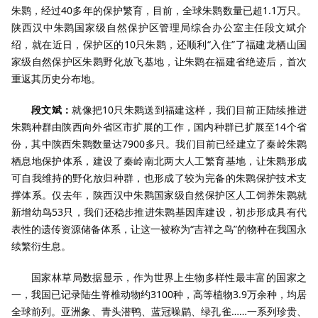
朱鹮，经过40多年的保护繁育，目前，全球朱鹮数量已超1.1万只。
陕西汉中朱鹮国家级自然保护区管理局综合办公室主任段文斌介
绍，就在近日，保护区的10只朱鹮，还顺利“入住”了福建龙栖山国
家级自然保护区朱鹮野化放飞基地，让朱鹮在福建省绝迹后，首次
重返其历史分布地。
段文斌：
就像把10只朱鹮送到福建这样，我们目前正陆续推进
朱鹮种群由陕西向外省区市扩展的工作，国内种群已扩展至14个省
份，其中陕西朱鹮数量达7900多只。我们目前已经建立了秦岭朱鹮
栖息地保护体系，建设了秦岭南北两大人工繁育基地，让朱鹮形成
可自我维持的野化放归种群，也形成了较为完备的朱鹮保护技术支
撑体系。仅去年，陕西汉中朱鹮国家级自然保护区人工饲养朱鹮就
新增幼鸟53只，我们还稳步推进朱鹮基因库建设，初步形成具有代
表性的遗传资源储备体系，让这一被称为“吉祥之鸟”的物种在我国永
续繁衍生息。
国家林草局数据显示，作为世界上生物多样性最丰富的国家之
一，我国已记录陆生脊椎动物约3100种，高等植物3.9万余种，均居
全球前列。亚洲象、青头潜鸭、蓝冠噪鹛、绿孔雀……一系列珍贵、