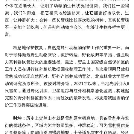
个体在逐渐长大，证明了幼猿的生长状况很健康。我们拉一些绳
索，我们叫廊道，把它栖息地给连起来，让它能更好地取食、过
夜，让种群扩大；会种一些长臂猿比较喜欢吃的树种，其实长臂猿
不一定能全部吃完，但是别的动物也会吃，能够让生物多样性更丰
富。
栖息地保护恢复，自然是野生动植物保护工作的重要一环。而
对于珍稀濒危野生动物来说，救护转运、野化放归等举措，也是助
力其种群恢复壮大的重要途径。最近，贺兰山国家级自然保护区的
工作人员在进行红外相机数据回收整理工作时，首次发现两只放归
雪豹成功实现自然配对、野外产崽并成功育幼。北京林业大学野生
动物研究所原所长、教授时坤介绍，2021年以来，当地先后引入8
只雪豹，通过野化训练、卫星追踪与红外相机常态化监测，构建起
完整的野外种群监测体系；而这次的最新发现，标志着我国雪豹保
护工作取得突破性进展。
时坤：
历史上贺兰山本就是雪豹原生栖息地，具备雪豹生存繁
衍的优越条件，区域内岩羊数量繁多、种群稳定，可为雪豹提供充
足食物保障；陡峭山脊与裸岩地貌，十分适配雪豹生存栖息。经科