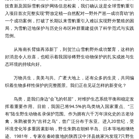
技查新及国际雪豹保护网络信息检索，我们确认这是全球雪豹重引
入项目首次完整实现“野放定植—自然配对—野外产崽—成功育幼”的
一个成功案例，打破了长期以来雪豹重引入难以实现野外繁殖的困
局，为雪豹迁地保护与历史分布区种群重建提供了科学范式与实践
范例。
从海南长臂猿再添新丁，到贺兰山雪豹野外成功繁育，这样的
好消息令人欣喜，也昭示着我国珍稀野生动物保护的扎实成效与生
态环境的持续向好。
万物共生，美美与共。广袤大地上，还有众多的生灵，共同编
织着生物多样性保护的完整图景。我们正在见证怎样的新变化？
鸟类，是我们身边“会飞的邻居”，对维护生态系统平衡和稳定发
挥着重要作用。目前，我国已将94.5%的鸟类纳入国家重点、“三
有”陆生野生动物名录保护范围。作为拥有六千万年演化史的古老珍
禽，朱鹮被誉为“吉祥之鸟”，曾广泛分布于东亚。进入20世纪，受
环境变化等多重因素影响，野生朱鹮在朝鲜半岛、日本等地相继绝
迹。1981年，专家在秦岭腹地的陕西汉中洋县姚家沟发现7只野生