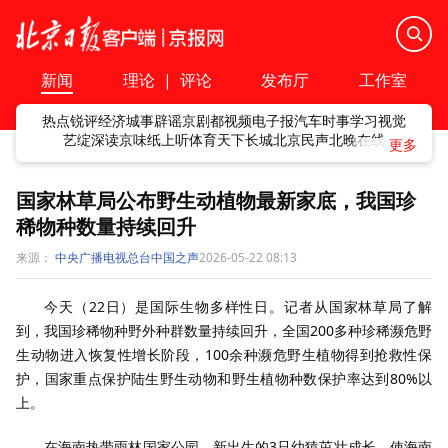
新闻
理论
|
评论
发布厅
工作室
热点
锐评
经济
城事
辟谣
京剧
都视频
电子报
汽车
时事
学习
视觉
艺绽
深读
京味
纸上听
体育
天下
长城
北京民声
北晚在线
国家林草局公布野生动植物最新家底，我国珍
稀物种数量持续回升
来源：
中央广播电视总台中国之声
2026-05-22 08:13
今天（22日）是国际生物多样性日。记者从国家林草局了解
到，我国珍稀物种野外种群数量持续回升，全国200多种珍稀濒危野
生动物进入恢复性增长阶段，100余种濒危野生植物得到抢救性保
护，国家重点保护陆生野生动物和野生植物种数保护率达到80%以
上。
在海南热带雨林国家公园，新出生的3只幼猿茁壮成长，使海南