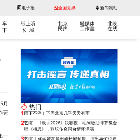
电子报
全国党媒
新闻滚动
 车
纸上听
北京
融媒体
北晚
民声
工作室
在线
 下
长 城
驻
5月
热门
作要
1
雨下不停！下周北京几乎天天有雨
2
艺绽｜《歌手2026》决赛夜，毛阿敏助阵齐豫合
唱《相思》，歌坛传奇同台情怀满满
出一
3
艺绽 | 佟丽娅在慕田峪长城起舞，演出再忙也要