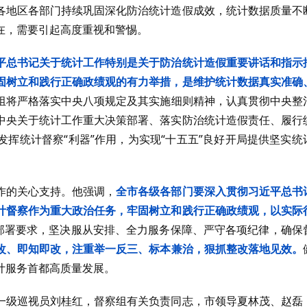
各地区各部门持续巩固深化防治统计造假成效，统计数据质量不
在，需要引起高度重视和警惕。
平总书记关于统计工作特别是关于防治统计造假重要讲话和指示
固树立和践行正确政绩观的有力举措，是维护统计数据真实准确
组将严格落实中央八项规定及其实施细则精神，认真贯彻中央整
中央关于统计工作重大决策部署、落实防治统计造假责任、履行
挥统计督察“利器”作用，为实现“十五五”良好开局提供坚实统
作的关心支持。他强调，
全市各级各部门要深入贯彻习近平总书
计督察作为重大政治任务，牢固树立和践行正确政绩观，以实际
部署要求，坚决服从安排、全力服务保障、严守各项纪律，确保
改、即知即改，注重举一反三、标本兼治，狠抓整改落地见效。
计服务首都高质量发展。
一级巡视员刘桂红，督察组有关负责同志，市领导夏林茂、赵磊