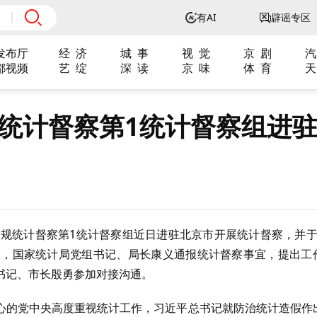
有AI
辟谣专区
发布厅
经 济
城 事
视 觉
京 剧
汽
都视频
艺 绽
深 读
京 味
体 育
天
规统计督察第1统计督察组进
常规统计督察第1统计督察组近日进驻北京市开展统计督察，并于
长，国家统计局党组书记、局长康义通报统计督察事宜，提出工
书记、市长殷勇参加对接沟通。
心的党中央高度重视统计工作，习近平总书记就防治统计造假作