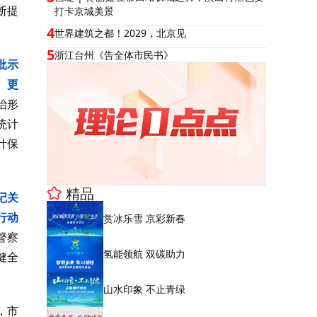
断提
打卡京城美景
4
世界建筑之都！2029，北京见
5
浙江台州《告全体市民书》
批示
、更
治形
统计
计保
精品
记关
行动
赏冰乐雪 京彩新春
督察
氢能领航 双碳助力
健全
山水印象 不止青绿
，市