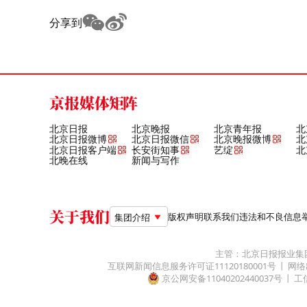
分享到
京报媒体矩阵
北京日报
北京晚报
北京青年报
北
北京日报微博
北京日报微信
北京晚报微博
北
北京日报客户端
长安街知事
艺绽
北
北晚在线
新闻与写作
关于我们
版权声明
联系我们
违法和不良信息举报电
集团介绍
主管：北京日报报业集
互联网新闻信息服务许可证11120180001号
网络
京公网安备11040202440037号
工信