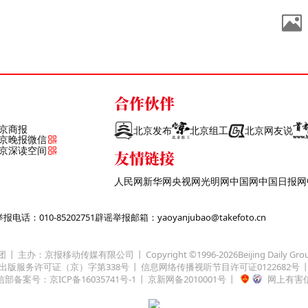
合作伙伴
京商报
北京发布
北京组工
北京网友说
京晚报微信
京深读空间
友情链接
人民网
新华网
央视网
光明网
中国网
中国日报网
话：010-85202751
辟谣举报邮箱：yaoyanjubao@takefoto.cn
团
主办：京报移动传媒有限公司
Copyright ©1996-
2026
Beijing Daily Gro
出版服务许可证（京）字第338号
信息网络传播视听节目许可证0122682号
部备案号：京ICP备16035741号-1
京新网备2010001号
网上有害