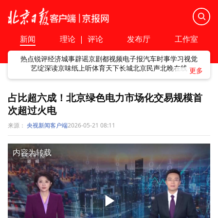
新闻
理论
|
评论
发布厅
工作室
热点
锐评
经济
城事
辟谣
京剧
都视频
电子报
汽车
时事
学习
视觉
艺绽
深读
京味
纸上听
体育
天下
长城
北京民声
北晚在线
占比超六成！北京绿色电力市场化交易规模首
次超过火电
来源：
央视新闻客户端
2026-05-21 08:11
内容为转载