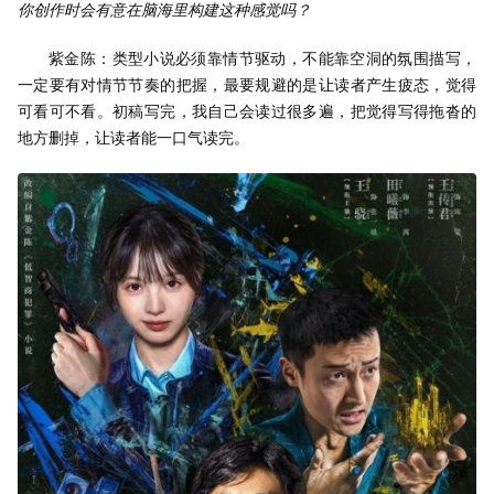
你创作时会有意在脑海里构建这种感觉吗？
紫金陈：类型小说必须靠情节驱动，不能靠空洞的氛围描写，
一定要有对情节节奏的把握，最要规避的是让读者产生疲态，觉得
可看可不看。初稿写完，我自己会读过很多遍，把觉得写得拖沓的
地方删掉，让读者能一口气读完。