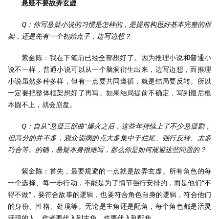
悬疑不要故弄玄虚
Q：你写悬疑小说的习惯是怎样的，是提前构思好基本完整的框
架，还是先有一个初始点子，边写边想？
紫金陈：我在下笔前已经全部想好了。因为推理小说和普通小
说不一样，普通小说可以从一个脑洞衍生出来，边写边想，而推理
小说虽然多种多样，但有一点要共同遵循，就是结局要反转。所以
一定要把整体框架想好了再写。如果结局提前不确定，写到最后根
本圆不上，就会崩盘。
Q：自从“悬疑三部曲”爆火之后，这些年持续上了不少悬疑剧，
但高分的并不多，观众诟病的点大多集中于烂尾、强行反转、太多
巧合等。的确，悬疑本身很难写，那么你是如何规避这些问题的？
紫金陈：首先，最要规避的一点就是故弄玄虚。所有角色的每
一个选择、每一步行动，不能是为了情节强行安排的，而是他们“不
得不做”，要符合故事的逻辑，也要符合角色自身的逻辑，符合他们
的身份、性格、处境等。无论是主角还是配角，每个角色都是活灵
活现的人，作者要代入到主角，也要代入到配角。