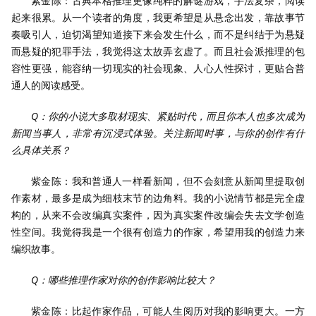
紫金陈：古典本格推理更像纯粹的解谜游戏，手法复杂，阅读
起来很累。从一个读者的角度，我更希望是从悬念出发，靠故事节
奏吸引人，迫切渴望知道接下来会发生什么，而不是纠结于为悬疑
而悬疑的犯罪手法，我觉得这太故弄玄虚了。而且社会派推理的包
容性更强，能容纳一切现实的社会现象、人心人性探讨，更贴合普
通人的阅读感受。
Q：你的小说大多取材现实、紧贴时代，而且你本人也多次成为
新闻当事人，非常有沉浸式体验。关注新闻时事，与你的创作有什
么具体关系？
紫金陈：我和普通人一样看新闻，但不会刻意从新闻里提取创
作素材，最多是成为细枝末节的边角料。我的小说情节都是完全虚
构的，从来不会改编真实案件，因为真实案件改编会失去文学创造
性空间。我觉得我是一个很有创造力的作家，希望用我的创造力来
编织故事。
Q：哪些推理作家对你的创作影响比较大？
紫金陈：比起作家作品，可能人生阅历对我的影响更大。一方