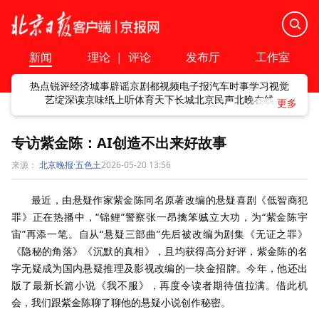
新闻
理论
|
评论
发布厅
工作室
热点
锐评
经济
城事
辟谣
京剧
都视频
电子报
汽车
时事
学习
视觉
艺绽
深读
京味
纸上听
体育
天下
长城
北京民声
北晚在线
专访紫金陈：AI创造不出来好故事
来源：
北京晚报·五色土
2026-05-20 13:56
最近，由悬疑作家紫金陈同名原著改编的悬疑喜剧《低智商犯
罪》正在热播中，“锦鲤”警察张一昂擒笨贼立大功，为“紫金陈宇
宙”再添一笔。自从“悬疑三部曲”先后被改编为剧集《无证之罪》
《隐秘的角落》《沉默的真相》，且均获得高分好评，紫金陈的名
字无疑成为国内悬疑推理及影视改编的一块金招牌。今年，他还出
版了最新长篇小说《我不服》，再度令读者期待值拉满。借此机
会，我们跟紫金陈聊了聊他的悬疑小说创作秘密。