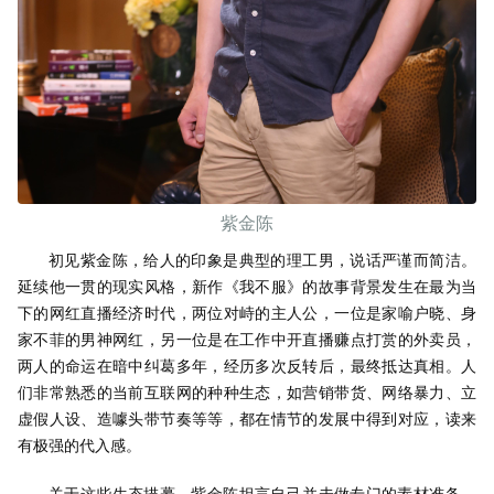
紫金陈
初见紫金陈，给人的印象是典型的理工男，说话严谨而简洁。
延续他一贯的现实风格，新作《我不服》的故事背景发生在最为当
下的网红直播经济时代，两位对峙的主人公，一位是家喻户晓、身
家不菲的男神网红，另一位是在工作中开直播赚点打赏的外卖员，
两人的命运在暗中纠葛多年，经历多次反转后，最终抵达真相。人
们非常熟悉的当前互联网的种种生态，如营销带货、网络暴力、立
虚假人设、造噱头带节奏等等，都在情节的发展中得到对应，读来
有极强的代入感。
关于这些生态描摹，紫金陈坦言自己并未做专门的素材准备，