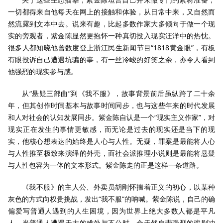
一切都得来自他每天在网上的接触和体验，从日常中来，又自然而
然流露到文本中去。说来有趣，比起多数作家大多倾向于做一个现
实的旁观者，紫金陈显然更抱怀一种真切投入现实汪洋中的热忱。
很多人都知晓他曾数度登上浙江民生新闻节目“1818黄金眼”，有板
有眼投诉自己遭遇坑骗的事，有一丝冷峻的好笑之余，亦令人看到
他强烈的现实参与感。
从“悬疑三部曲”到《我不服》，故事背景前后虽纵跨了二十余
年，但其创作时间基本与故事时间同步，也与这些年来的时代发展
和人对社会的认知发展同步。紫金陈自认是一个“现实主义作家”，对
现实正在发生的事情更敏感，而无论是过去的现实还是当下的现
实，他核心想表达的始终是人心与人性。无疑，罪案是最能将人心
与人性推至极致来演绎的外壳，而社会派推理小说则是最能将悬疑
与人性包容为一体的文本形式。紫金陈走的正是这样一条道路。
《我不服》的主人公、外卖员胡刚怀揣着正义的初心，以某种
灰色的方式向权贵挑战，发出“我不服”的呐喊。紫金陈说，自己的确
偏爱写普通人遇到的人生困境，因为世界上绝大多数人都是平凡
人，当普通人遭遇天大的难处与不公时，会天然自带强烈的戏剧冲