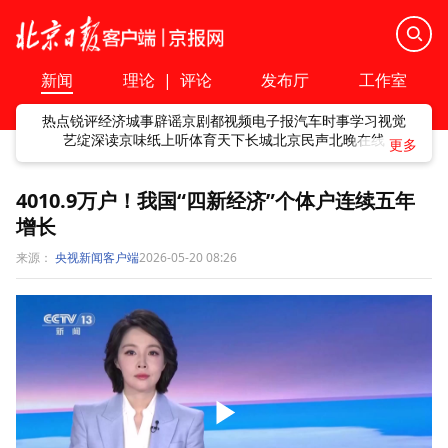
新闻
理论
|
评论
发布厅
工作室
热点
锐评
经济
城事
辟谣
京剧
都视频
电子报
汽车
时事
学习
视觉
艺绽
深读
京味
纸上听
体育
天下
长城
北京民声
北晚在线
4010.9万户！我国“四新经济”个体户连续五年
增长
来源：
央视新闻客户端
2026-05-20 08:26