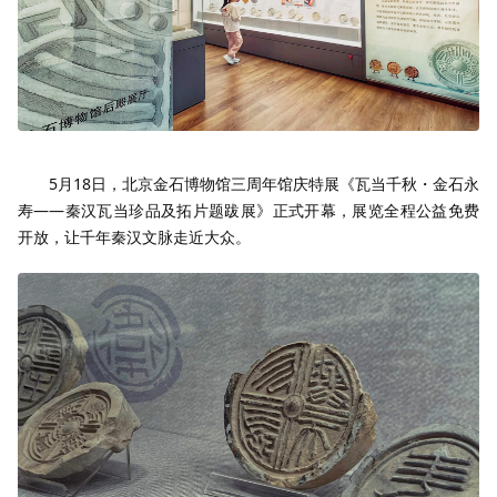
5月18日，北京金石博物馆三周年馆庆特展《瓦当千秋・金石永
寿——秦汉瓦当珍品及拓片题跋展》正式开幕，展览全程公益免费
开放，让千年秦汉文脉走近大众。