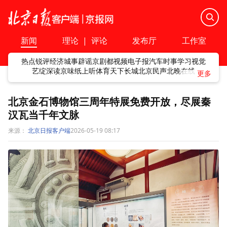
新闻
理论
|
评论
发布厅
工作室
热点
锐评
经济
城事
辟谣
京剧
都视频
电子报
汽车
时事
学习
视觉
艺绽
深读
京味
纸上听
体育
天下
长城
北京民声
北晚在线
北京金石博物馆三周年特展免费开放，尽展秦
汉瓦当千年文脉
来源：
北京日报客户端
2026-05-19 08:17