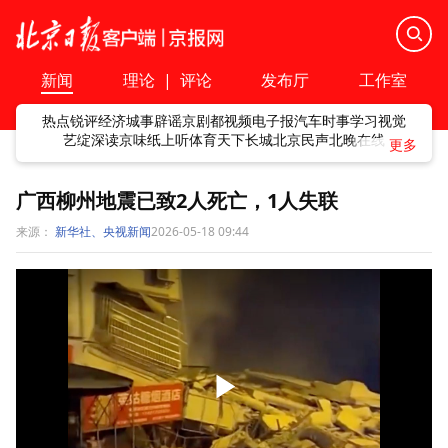
新闻
理论
|
评论
发布厅
工作室
热点
锐评
经济
城事
辟谣
京剧
都视频
电子报
汽车
时事
学习
视觉
艺绽
深读
京味
纸上听
体育
天下
长城
北京民声
北晚在线
广西柳州地震已致2人死亡，1人失联
来源：
新华社、央视新闻
2026-05-18 09:44