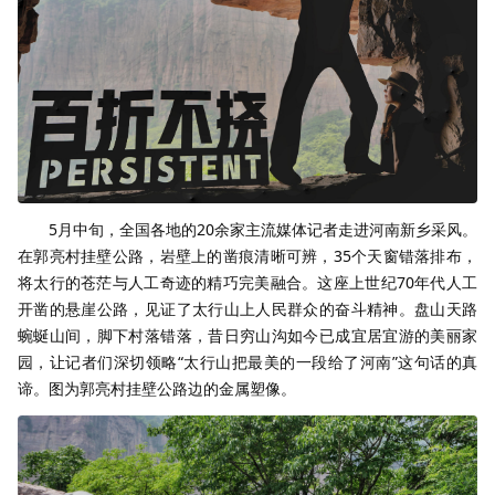
5月中旬，全国各地的20余家主流媒体记者走进河南新乡采风。
在郭亮村挂壁公路，岩壁上的凿痕清晰可辨，35个天窗错落排布，
将太行的苍茫与人工奇迹的精巧完美融合。这座上世纪70年代人工
开凿的悬崖公路，见证了太行山上人民群众的奋斗精神。盘山天路
蜿蜒山间，脚下村落错落，昔日穷山沟如今已成宜居宜游的美丽家
园，让记者们深切领略“太行山把最美的一段给了河南”这句话的真
谛。图为郭亮村挂壁公路边的金属塑像。