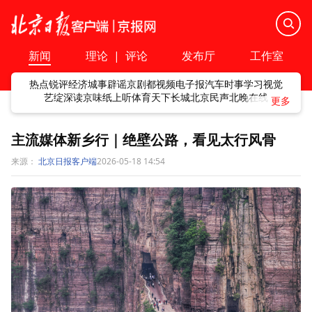
新闻
理论
|
评论
发布厅
工作室
热点
锐评
经济
城事
辟谣
京剧
都视频
电子报
汽车
时事
学习
视觉
艺绽
深读
京味
纸上听
体育
天下
长城
北京民声
北晚在线
主流媒体新乡行｜绝壁公路，看见太行风骨
来源：
北京日报客户端
2026-05-18 14:54