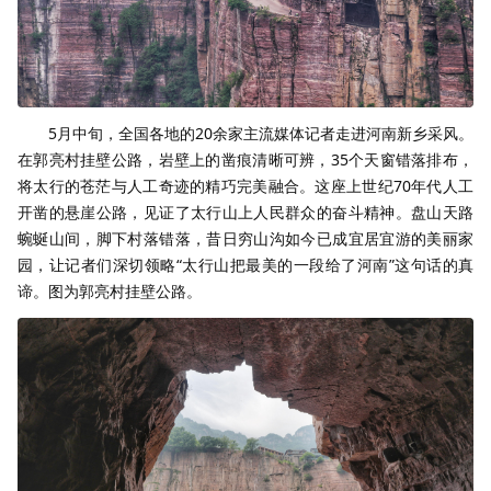
5月中旬，全国各地的20余家主流媒体记者走进河南新乡采风。
在郭亮村挂壁公路，岩壁上的凿痕清晰可辨，35个天窗错落排布，
将太行的苍茫与人工奇迹的精巧完美融合。这座上世纪70年代人工
开凿的悬崖公路，见证了太行山上人民群众的奋斗精神。盘山天路
蜿蜒山间，脚下村落错落，昔日穷山沟如今已成宜居宜游的美丽家
园，让记者们深切领略“太行山把最美的一段给了河南”这句话的真
谛。图为郭亮村挂壁公路。