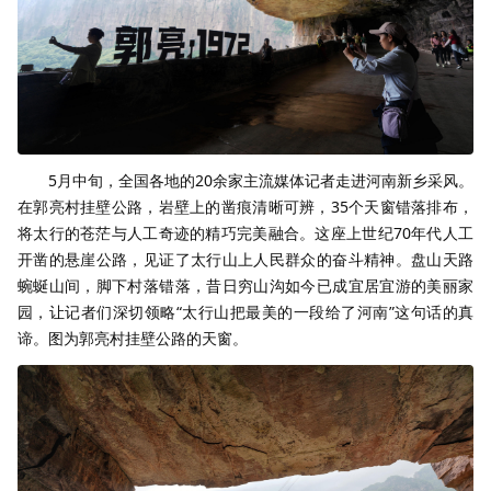
5月中旬，全国各地的20余家主流媒体记者走进河南新乡采风。
在郭亮村挂壁公路，岩壁上的凿痕清晰可辨，35个天窗错落排布，
将太行的苍茫与人工奇迹的精巧完美融合。这座上世纪70年代人工
开凿的悬崖公路，见证了太行山上人民群众的奋斗精神。盘山天路
蜿蜒山间，脚下村落错落，昔日穷山沟如今已成宜居宜游的美丽家
园，让记者们深切领略“太行山把最美的一段给了河南”这句话的真
谛。图为郭亮村挂壁公路的天窗。