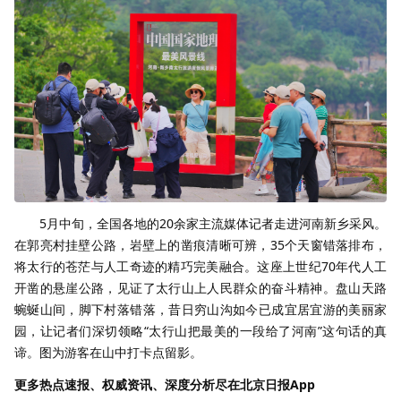
5月中旬，全国各地的20余家主流媒体记者走进河南新乡采风。
在郭亮村挂壁公路，岩壁上的凿痕清晰可辨，35个天窗错落排布，
将太行的苍茫与人工奇迹的精巧完美融合。这座上世纪70年代人工
开凿的悬崖公路，见证了太行山上人民群众的奋斗精神。盘山天路
蜿蜒山间，脚下村落错落，昔日穷山沟如今已成宜居宜游的美丽家
园，让记者们深切领略“太行山把最美的一段给了河南”这句话的真
谛。图为游客在山中打卡点留影。
更多热点速报、权威资讯、深度分析尽在北京日报App