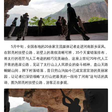
5月中旬，全国各地的20余家主流媒体记者走进河南新乡采风。
在郭亮村挂壁公路，岩壁上的凿痕清晰可辨，35个天窗错落排布，
将太行的苍茫与人工奇迹的精巧完美融合。这座上世纪70年代人工
开凿的悬崖公路，见证了太行山上人民群众的奋斗精神。盘山天路
蜿蜒山间，脚下村落错落，昔日穷山沟如今已成宜居宜游的美丽家
园，让记者们深切领略“太行山把最美的一段给了河南”这句话的真
谛。图为郭亮村挂壁公路，游客正在参观。