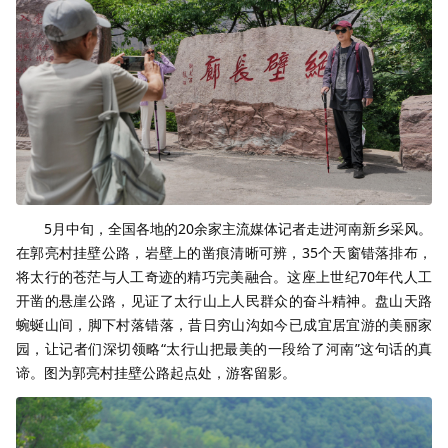
5月中旬，全国各地的20余家主流媒体记者走进河南新乡采风。
在郭亮村挂壁公路，岩壁上的凿痕清晰可辨，35个天窗错落排布，
将太行的苍茫与人工奇迹的精巧完美融合。这座上世纪70年代人工
开凿的悬崖公路，见证了太行山上人民群众的奋斗精神。盘山天路
蜿蜒山间，脚下村落错落，昔日穷山沟如今已成宜居宜游的美丽家
园，让记者们深切领略“太行山把最美的一段给了河南”这句话的真
谛。图为郭亮村挂壁公路起点处，游客留影。