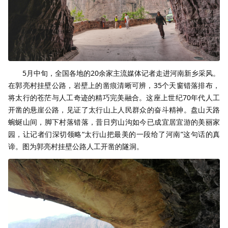
5月中旬，全国各地的20余家主流媒体记者走进河南新乡采风。
在郭亮村挂壁公路，岩壁上的凿痕清晰可辨，35个天窗错落排布，
将太行的苍茫与人工奇迹的精巧完美融合。这座上世纪70年代人工
开凿的悬崖公路，见证了太行山上人民群众的奋斗精神。盘山天路
蜿蜒山间，脚下村落错落，昔日穷山沟如今已成宜居宜游的美丽家
园，让记者们深切领略“太行山把最美的一段给了河南”这句话的真
谛。图为郭亮村挂壁公路人工开凿的隧洞。