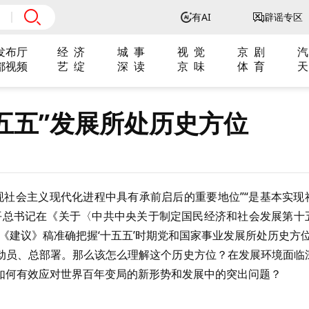
有AI
辟谣专区
发布厅
经 济
城 事
视 觉
京 剧
汽
都视频
艺 绽
深 读
京 味
体 育
天
五五”发展所处历史方位
实现社会主义现代化进程中具有承前启后的重要地位”“是基本实现
平总书记在《关于〈中共中央关于制定国民经济和社会发展第十
《建议》稿准确把握‘十五五’时期党和国家事业发展所处历史方位
动员、总部署。那么该怎么理解这个历史方位？在发展环境面临
如何有效应对世界百年变局的新形势和发展中的突出问题？