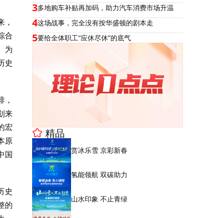
3
多地购车补贴再加码，助力汽车消费市场升温
4
来，
这场战事，完全没有按华盛顿的剧本走
综合
5
要给全体职工“应休尽休”的底气
）为
历史
排，
划来
的宏
精品
本原
赏冰乐雪 京彩新春
中国
氢能领航 双碳助力
历史
山水印象 不止青绿
整的