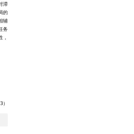
对滞
局的
相辅
任务
性，
3）