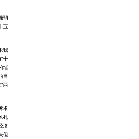
强弱
十五
求我
“十
的堵
的目
“两
诉求
以扎
经济
决但