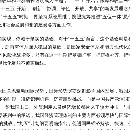
体制改革和经济增长速度成为主题；“十一五”开始，保障和改善民
十三五”开始，“创新、协调、绿色、开放、共享”的新发展理念
“十五五”时期，要坚持系统思维，按照统筹推进“五位一体”总
经济社会发展和党的建设各方面工作。
标的实现，依赖于坚实的基础。对于“十五五”而言，这个基础就是
，是内需体系强大稳固的基础，是国家安全体系和能力现代化
的风险挑战增多，只有在这一时期把基础打牢、把短板补齐、把
现代化航船不偏离航线。
。大国关系牵动国际形势，国际形势演变深刻影响国内发展，我国
多的时期。准确识判机遇、沉着应对挑战一向是中国共产党治国
亚洲，给我国出口、外资利用以及经济增长都带来了较大冲击；与
据谈判中的承诺，我国经济管理体制的主要方面必须尽快与国际
的挑战，“九五”计划纲要明确指出，促进国民经济持续、快速、