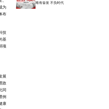
生、
唯有奋发 不负时代
成为
体布
科技
的基
弱项
发展
理政
此同
惯例
健康