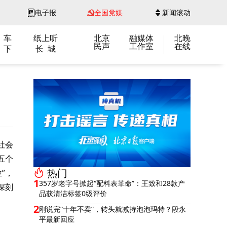
电子报
全国党媒
新闻滚动
 车
纸上听
北京
融媒体
北晚
民声
工作室
在线
 下
长 城
社会
五个
热门
”，
1
357岁老字号掀起“配料表革命”：王致和28款产
深刻
品获清洁标签0级评价
2
刚说完“十年不卖”，转头就减持泡泡玛特？段永
平最新回应