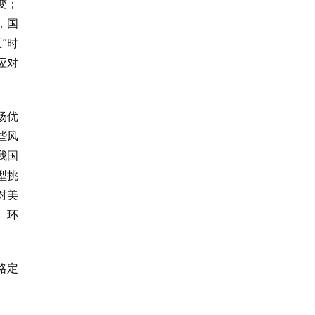
变；
，国
”时
应对
场优
些风
我国
型挑
对美
、环
略定