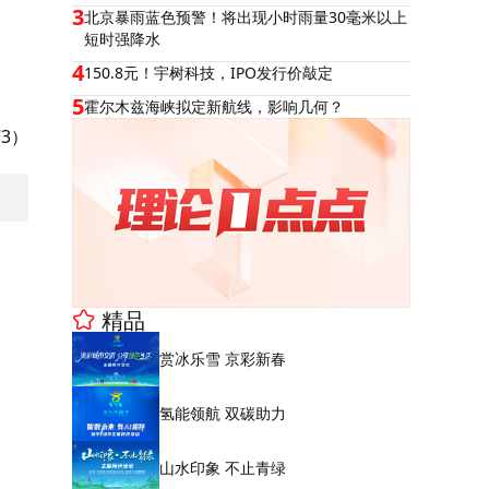
3
北京暴雨蓝色预警！将出现小时雨量30毫米以上
短时强降水
4
150.8元！宇树科技，IPO发行价敲定
5
霍尔木兹海峡拟定新航线，影响几何？
3）
精品
赏冰乐雪 京彩新春
氢能领航 双碳助力
山水印象 不止青绿