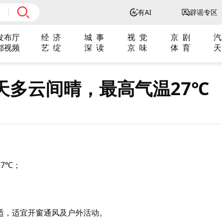
有AI
辟谣专区
发布厅
经 济
城 事
视 觉
京 剧
汽
都视频
艺 绽
深 读
京 味
体 育
天
天多云间晴，最高气温27℃
7℃；
适宜开窗通风及户外活动。 ​​​