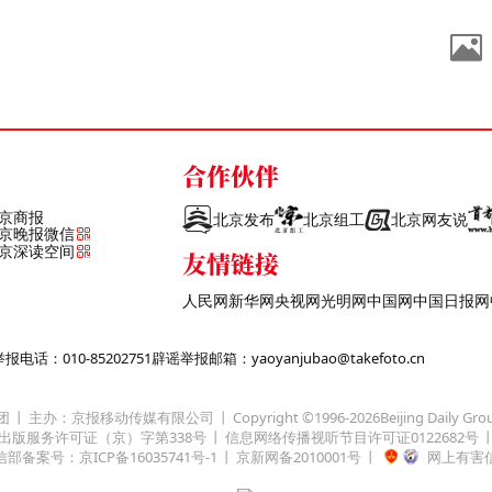
合作伙伴
京商报
北京发布
北京组工
北京网友说
京晚报微信
京深读空间
友情链接
人民网
新华网
央视网
光明网
中国网
中国日报网
话：010-85202751
辟谣举报邮箱：yaoyanjubao@takefoto.cn
团
主办：京报移动传媒有限公司
Copyright ©1996-
2026
Beijing Daily Gro
出版服务许可证（京）字第338号
信息网络传播视听节目许可证0122682号
部备案号：京ICP备16035741号-1
京新网备2010001号
网上有害