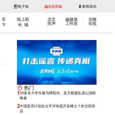
电子报
全国党媒
新闻滚动
 车
纸上听
北京
融媒体
北晚
民声
工作室
在线
 下
长 城
热门
1
50多名大学生被马蜂蜇伤，蓝天救援队进山清除
蜂巢
2
中国是否计划在太平洋海底开采稀土？外交部回
应