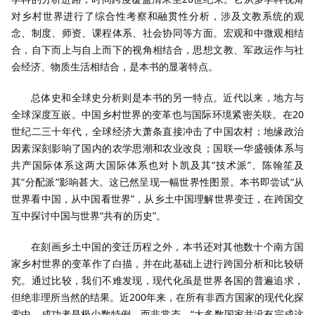
对乡村世界进行了综合性考察和融贯性分析，涉及文教系统的观
念、制度、师资、课程体系、社会协同等方面。宏观和中微观相结
合，自下而上与自上而下的视角相结合，思想文教、军政运作与社
会经济、物质生活相结合，是本书的显著特点。
总体史和全球史分析则是本书的另一特点。近代以来，地方与
全球深度互嵌。中国乡村世界的变革也与国际环境紧密关联。在20
世纪二三十年代，全球经济大萧条直接冲击了中国农村；地缘政治
因素深刻影响了国内的农学思潮和农业改良；国联—华盛顿体系与
共产国际体系这两大国际体系也对卜凯及其“技术派”、陈翰笙及
其“分配派”影响甚大。这已然呈现一幅世界性图景。本书即尝试“从
世界看中国，从中国看世界”，从乡土中国理解世界变迁，在跨国交
互中探讨中国与世界“共有的历史”。
在刻画乡土中国的变迁历程之外，本书还对其他数十个南方国
家乡村世界的变革作了白描，并在此基础上进行跨国分析和比较研
究。通过比较，我们不难发现，现代化虽是世界各国的普遍追求，
但绝非理所当然的结果。近200年来，在所有非西方国家的现代化探
索中，成功者是极少数特例，而非常态。“大多数国家并没有完成这