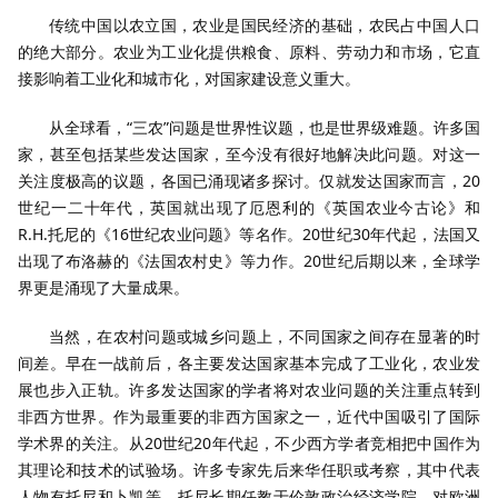
传统中国以农立国，农业是国民经济的基础，农民占中国人口
的绝大部分。农业为工业化提供粮食、原料、劳动力和市场，它直
接影响着工业化和城市化，对国家建设意义重大。
从全球看，“三农”问题是世界性议题，也是世界级难题。许多国
家，甚至包括某些发达国家，至今没有很好地解决此问题。对这一
关注度极高的议题，各国已涌现诸多探讨。仅就发达国家而言，20
世纪一二十年代，英国就出现了厄恩利的《英国农业今古论》和
R.H.托尼的《16世纪农业问题》等名作。20世纪30年代起，法国又
出现了布洛赫的《法国农村史》等力作。20世纪后期以来，全球学
界更是涌现了大量成果。
当然，在农村问题或城乡问题上，不同国家之间存在显著的时
间差。早在一战前后，各主要发达国家基本完成了工业化，农业发
展也步入正轨。许多发达国家的学者将对农业问题的关注重点转到
非西方世界。作为最重要的非西方国家之一，近代中国吸引了国际
学术界的关注。从20世纪20年代起，不少西方学者竞相把中国作为
其理论和技术的试验场。许多专家先后来华任职或考察，其中代表
人物有托尼和卜凯等。托尼长期任教于伦敦政治经济学院，对欧洲