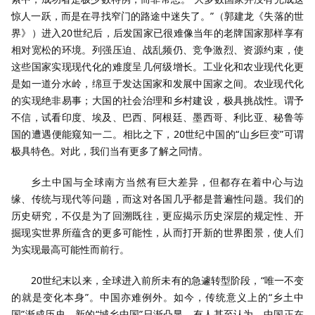
惊人一跃，而是在寻找窄门的路途中迷失了。”（郭建龙《失落的世
界》）进入20世纪后，后发国家已很难像当年的老牌国家那样享有
相对宽松的环境。列强压迫、战乱频仍、竞争激烈、资源约束，使
这些国家实现现代化的难度呈几何级增长。工业化和农业现代化更
是如一道分水岭，绵亘于发达国家和发展中国家之间。农业现代化
的实现绝非易事；大国的社会治理和乡村建设，极具挑战性。谓予
不信，试看印度、埃及、巴西、阿根廷、墨西哥、利比亚、秘鲁等
国的遭遇便能窥知一二。相比之下，20世纪中国的“山乡巨变”可谓
极具特色。对此，我们当有更多了解之同情。
乡土中国与全球南方当然有巨大差异，但都存在着中心与边
缘、传统与现代等问题，而这对各国几乎都是普遍性问题。我们的
历史研究，不仅是为了回溯既往，更应揭示历史深层的规定性、开
掘现实世界所蕴含的更多可能性，从而打开新的世界图景，使人们
为实现最高可能性而前行。
20世纪末以来，全球进入前所未有的急遽转型阶段，“唯一不变
的就是变化本身”。中国亦难例外。如今，传统意义上的“乡土中
国”渐成历史，新的“城乡中国”日渐凸显。有人甚至认为，中国正在