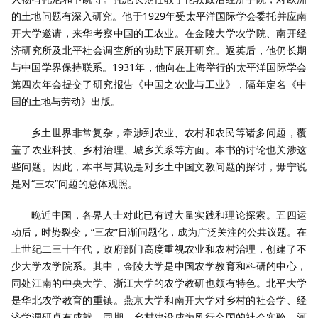
的土地问题有深入研究。他于1929年受太平洋国际学会委托并应南
开大学邀请，来华考察中国的工农业。在金陵大学农学院、南开经
济研究所及北平社会调查所的协助下展开研究。返英后，他仍长期
与中国学界保持联系。1931年，他向在上海举行的太平洋国际学会
第四次年会提交了研究报告《中国之农业与工业》，隔年定名《中
国的土地与劳动》出版。
乡土世界非常复杂，牵涉到农业、农村和农民等诸多问题，覆
盖了农业科技、乡村治理、城乡关系等方面。本书的讨论也关涉这
些问题。因此，本书与其说是对乡土中国文教问题的探讨，毋宁说
是对“三农”问题的总体观照。
晚近中国，各界人士对此已有过大量实践和理论探索。五四运
动后，时势裂变，“三农”日渐问题化，成为广泛关注的公共议题。在
上世纪二三十年代，政府部门高度重视农业和农村治理，创建了不
少大学农学院系。其中，金陵大学是中国农学教育和科研的中心，
同处江南的中央大学、浙江大学的农学教研也颇有特色。北平大学
是华北农学教育的重镇。燕京大学和南开大学对乡村的社会学、经
济学调研卓有成就。同期，乡村建设成为风行全国的社会实验，河