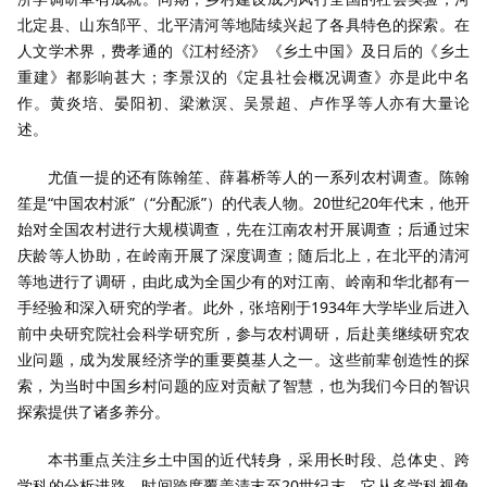
北定县、山东邹平、北平清河等地陆续兴起了各具特色的探索。在
人文学术界，费孝通的《江村经济》《乡土中国》及日后的《乡土
重建》都影响甚大；李景汉的《定县社会概况调查》亦是此中名
作。黄炎培、晏阳初、梁漱溟、吴景超、卢作孚等人亦有大量论
述。
尤值一提的还有陈翰笙、薛暮桥等人的一系列农村调查。陈翰
笙是“中国农村派”（“分配派”）的代表人物。20世纪20年代末，他开
始对全国农村进行大规模调查，先在江南农村开展调查；后通过宋
庆龄等人协助，在岭南开展了深度调查；随后北上，在北平的清河
等地进行了调研，由此成为全国少有的对江南、岭南和华北都有一
手经验和深入研究的学者。此外，张培刚于1934年大学毕业后进入
前中央研究院社会科学研究所，参与农村调研，后赴美继续研究农
业问题，成为发展经济学的重要奠基人之一。这些前辈创造性的探
索，为当时中国乡村问题的应对贡献了智慧，也为我们今日的智识
探索提供了诸多养分。
本书重点关注乡土中国的近代转身，采用长时段、总体史、跨
学科的分析进路，时间跨度覆盖清末至20世纪末。它从多学科视角