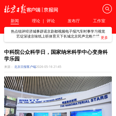
新闻
理论
|
评论
发布厅
工作室
热点
锐评
经济
城事
辟谣
京剧
都视频
电子报
汽车
时事
学习
视觉
艺绽
深读
京味
纸上听
体育
天下
长城
北京民声
北晚在线
中科院公众科学日，国家纳米科学中心变身科
学乐园
来源：
北京日报客户端
2026-05-16 21:45