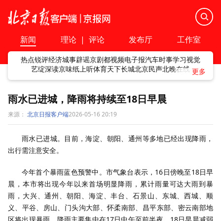
新闻
理论
|
评论
发布厅
工作室
热点
锐评
经济
城事
辟谣
京剧
都视频
电子报
汽车
时事
学习
视觉
艺绽
深读
京味
纸上听
体育
天下
长城
北京民声
北晚在线
雨水已进城，降雨将持续至18日早晨
来源：
北京日报客户端
2026-05-16 20:19
雨水已进城。目前，海淀、朝阳、通州等多地已经出现降雨，
出行需注意安全。
今年首个暴雨蓝色预警中。市气象台表示，16日傍晚至18日早
晨，本市将出现今年以来首场明显降雨，累计雨量可达大雨到暴
雨，大兴、通州、朝阳、海淀、丰台、石景山、东城、西城、顺
义、平谷、房山、门头沟大部、怀柔南部、昌平东部、密云南部地
区将出现暴雨。降雨主要集中在17日中午至前半夜，18日早晨减弱