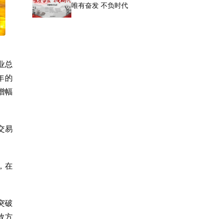
唯有奋发 不负时代
业总
年的
增幅
交易
，在
突破
放方