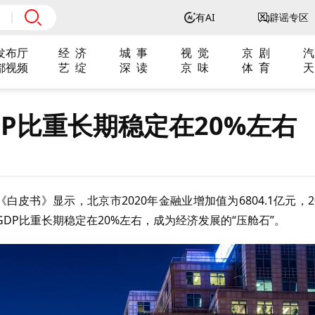
有AI
辟谣专区
发布厅
经 济
城 事
视 觉
京 剧
汽
都视频
艺 绽
深 读
京 味
体 育
天
P比重长期稳定在20%左右
皮书》显示，北京市2020年金融业增加值为6804.1亿元，20
GDP比重长期稳定在20%左右，成为经济发展的“压舱石”。