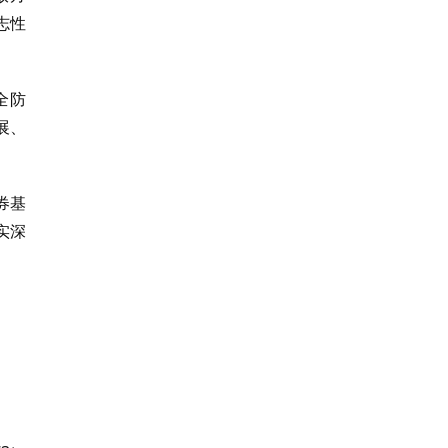
志性
全防
展、
券基
实深