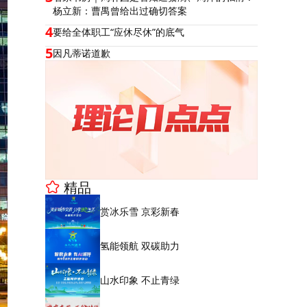
杨立新：曹禺曾给出过确切答案
4
要给全体职工“应休尽休”的底气
5
因凡蒂诺道歉
精品
赏冰乐雪 京彩新春
氢能领航 双碳助力
山水印象 不止青绿