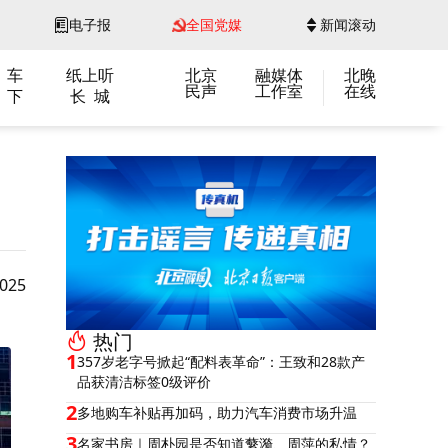
电子报
全国党媒
新闻滚动
 车
纸上听
北京
融媒体
北晚
民声
工作室
在线
 下
长 城
25
热门
1
357岁老字号掀起“配料表革命”：王致和28款产
品获清洁标签0级评价
2
多地购车补贴再加码，助力汽车消费市场升温
3
名家书房｜周朴园是否知道蘩漪、周萍的私情？