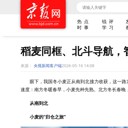
热 点
锐 评
时 事
学 习
稻麦同框、北斗导航，
来源：
央视新闻客户端
2026-05-16 14:08
眼下，我国冬小麦正从南到北接力收获，这一路
速度：南方冬暖春早，小麦先种先熟。北方冬长春晚
从南到北
小麦的“归仓之旅”