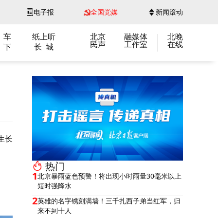
电子报
全国党媒
新闻滚动
 车
纸上听
北京
融媒体
北晚
民声
工作室
在线
 下
长 城
生长
热门
1
北京暴雨蓝色预警！将出现小时雨量30毫米以上
短时强降水
2
英雄的名字镌刻满墙！三千扎西子弟当红军，归
来不到十人