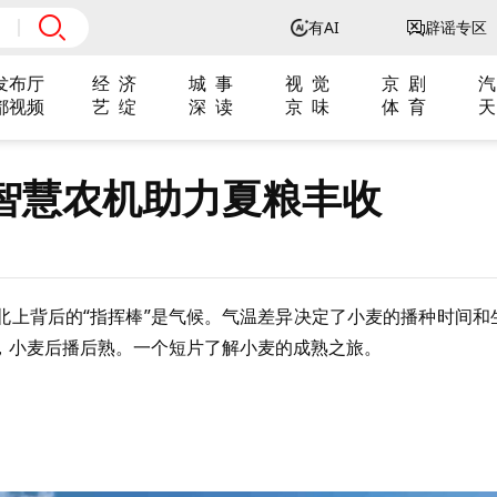
有AI
辟谣专区
发布厅
经 济
城 事
视 觉
京 剧
汽
都视频
艺 绽
深 读
京 味
体 育
天
智慧农机助力夏粮丰收
北上背后的“指挥棒”是气候。气温差异决定了小麦的播种时间和
，小麦后播后熟。一个短片了解小麦的成熟之旅。