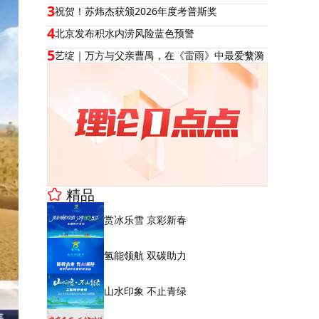
3
祝贺！苏炜杰获颁2026年度考普斯奖
4
北京发布积水内涝风险蓝色预警
5
艺绽｜万方与父亲曹禺，在《雷雨》中最爱蘩漪
精品
赏冰乐雪 京彩新春
氢能领航 双碳助力
山水印象 不止青绿