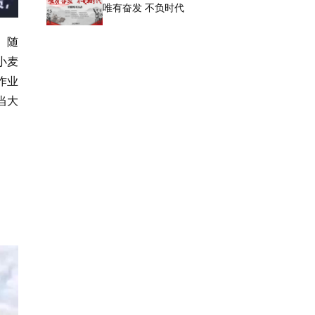
唯有奋发 不负时代
。随
小麦
作业
当大
。