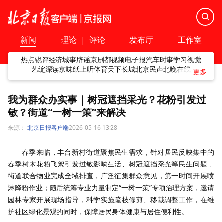
新闻
理论
|
评论
发布厅
工作室
热点
锐评
经济
城事
辟谣
京剧
都视频
电子报
汽车
时事
学习
视觉
艺绽
深读
京味
纸上听
体育
天下
长城
北京民声
北晚在线
我为群众办实事｜树冠遮挡采光？花粉引发过
敏？街道“一树一策”来解决
来源：
北京日报客户端
2026-05-16 13:28
春季来临，丰台新村街道聚焦民生需求，针对居民反映集中的
春季树木花粉飞絮引发过敏影响生活、树冠遮挡采光等民生问题，
街道联合物业完成全域排查，广泛征集群众意见，第一时间开展喷
淋降粉作业；随后统筹专业力量制定“一树一策”专项治理方案，邀请
园林专家开展现场指导，科学实施疏枝修剪、移栽调整工作，在维
护社区绿化景观的同时，保障居民身体健康与居住便利性。