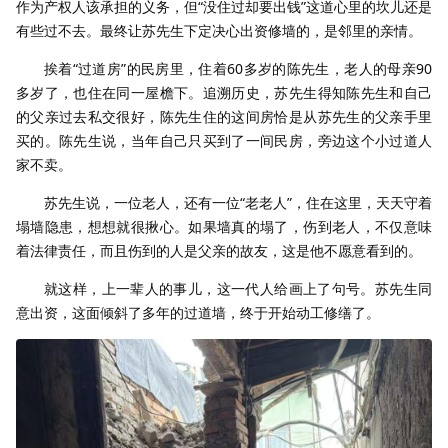
作为产权人该承担的义务，但“没住过却要出钱”这道心里的坎儿还是
有些过不去。
最终让苏先生下定决心出资修墙的，是邻里的亲情。
挨着“过道房”的民房里，住着60多岁的陈先生，老人的母亲90
多岁了，也住在同一屋檐下。追溯历史，苏先生得知陈先生和自己
的父亲过去私交很好，陈先生住的这间房恰是从苏先生的父亲手里
买的。陈先生说，当年自己只买到了一间民房，旁边这个小过道人
家不卖。
苏先生说，一位老人，还有一位“老老人”，住在这里，天天守着
塌墙隐患，想想就很揪心。如果墙真的塌了，伤到老人，不仅意味
着法律责任，而且伤到的人是父亲的故友，这是他不愿意看到的。
就这样，上一辈人的事儿，这一代人给画上了句号。苏先生同
意出资，这面倾斜了多年的过道墙，终于开始动工修缮了。