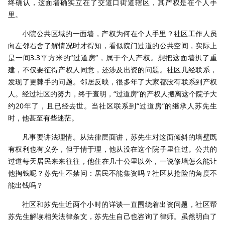
终确认，这面墙确实立在了交道口街道辖区，其产权是在个人手
里。
小院公共区域的一面墙，产权为何在个人手里？社区工作人员
向左邻右舍了解情况时才得知，看似院门过道的公共空间，实际上
是一间3.3平方米的“过道房”，属于个人产权。想把这面墙扒了重
建，不仅要征得产权人同意，还涉及出资的问题。社区几经联系，
发现了更棘手的问题。邻居反映，很多年了大家都没有联系到产权
人。经过社区的努力，终于查明，“过道房”的产权人搬离这个院子大
约20年了，且已经去世。当社区联系到“过道房”的继承人苏先生
时，他甚至有些迷茫。
凡事要讲法理情。从法律层面讲，苏先生对这面倾斜的墙壁既
有权利也有义务，但于情于理，他从没在这个院子里住过。公共的
过道每天居民来来往往，他住在几十公里以外，一说修墙怎么能让
他掏钱呢？苏先生不禁问：居民不能集资吗？社区从抢险的角度不
能出钱吗？
社区和苏先生近两个小时的详谈一直围绕着出资问题，
社区帮
苏先生解读相关法律条文，苏先生自己也咨询了律师。虽然明白了