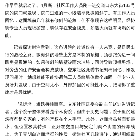
作早早就启动了。4月底，社区工作人员刚一进交道口东大街133号
院的院门就发现，院门过道的一小段墙壁微微倾斜了。有工作人员
回忆，这面墙前几年就有倾斜的迹象，但不像现在这样明显。经协
调专业人员现场鉴定，确认存在安全隐患，如遇大雨就有垮塌的可
能。
记者探访时注意到，这条进院的过道仅有一人来宽，是居民出
行的必经之路。微倾斜的墙壁上方是木制的顶棚，顶棚跟旁边一间
民房是贯通的，如果倾斜的墙壁被雨水冲垮，同时导致顶棚坍塌，
对旁边的住户安全会构成威胁。交东社区党委书记刘楠回忆，刚发
现问题时，她想着能不能协调施工人员给墙体做个加固，但专业人
员研判发现，由于空间太小，外部加固的可能性不大，把墙拆了重
建才是最优解。
一说拆墙，难题接踵而至。交东社区居委会副主任赵迪告诉记
者，这个院子整体来看是个私房院，但由于历史问题，院子里的建
筑有些是公家的，有的产权在个人手里。此外，这面墙虽然面积很
小，但位置极其特殊，正好在交道口与安定门两个街道的分界线
上。为了弄明白这面墙壁的性质，街道社区几经辗转，通过图纸最