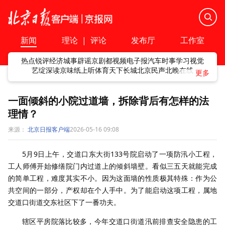
新闻
理论
|
评论
发布厅
工作室
热点
锐评
经济
城事
辟谣
京剧
都视频
电子报
汽车
时事
学习
视觉
艺绽
深读
京味
纸上听
体育
天下
长城
北京民声
北晚在线
一面倾斜的小院过道墙，拆除背后有怎样的法
理情？
来源：
北京日报客户端
2026-05-16 09:08
5月9日上午，交道口东大街133号院启动了一项防汛小工程，
工人师傅开始修缮院门内过道上的倾斜墙壁。看似三五天就能完成
的简单工程，难度其实不小。因为这面墙的性质极其特殊：作为公
共空间的一部分，产权却在个人手中。为了能启动这项工程，属地
交道口街道交东社区下了一番功夫。
辖区平房院落比较多，今年交道口街道汛前排查安全隐患的工