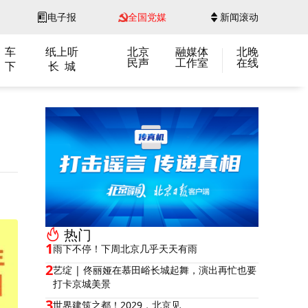
电子报
全国党媒
新闻滚动
 车
纸上听
北京
融媒体
北晚
民声
工作室
在线
 下
长 城
热门
1
雨下不停！下周北京几乎天天有雨
2
艺绽 | 佟丽娅在慕田峪长城起舞，演出再忙也要
打卡京城美景
3
世界建筑之都！2029，北京见