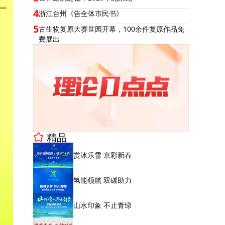
4
浙江台州《告全体市民书》
5
古生物复原大赛世园开幕，100余件复原作品免
费展出
精品
赏冰乐雪 京彩新春
氢能领航 双碳助力
山水印象 不止青绿