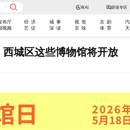
有AI
辟谣专区
发布厅
经 济
城 事
视 觉
京 剧
汽
都视频
艺 绽
深 读
京 味
体 育
天
，西城区这些博物馆将开放