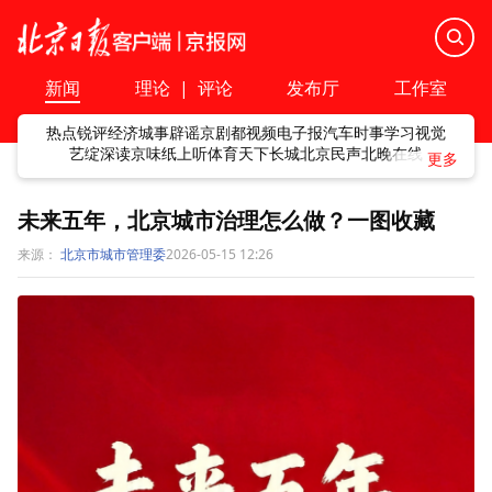
新闻
理论
|
评论
发布厅
工作室
热点
锐评
经济
城事
辟谣
京剧
都视频
电子报
汽车
时事
学习
视觉
艺绽
深读
京味
纸上听
体育
天下
长城
北京民声
北晚在线
未来五年，北京城市治理怎么做？一图收藏
来源：
北京市城市管理委
2026-05-15 12:26