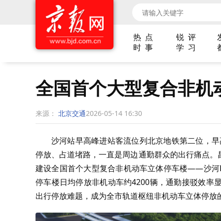
热 点
锐 评
时 事
学 习
全国首个大型复合非机
来源：
北京交通
2026-05-14 16:30
沙河站早高峰进站客流位列北京地铁第二位，早
停放、占道堵路，一直是周边通勤群众的出行痛点。
建设全国首个大型复合非机动车立体停车楼——沙河
停车楼日均停放非机动车约
4200
辆，通勤接驳效率
出行停放难题，成为全市轨道枢纽非机动车立体停放