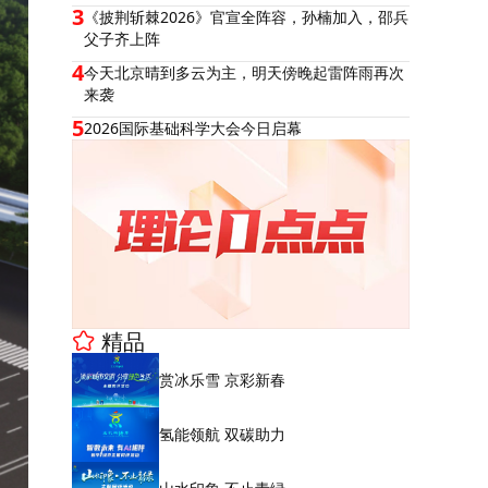
3
《披荆斩棘2026》官宣全阵容，孙楠加入，邵兵
父子齐上阵
4
今天北京晴到多云为主，明天傍晚起雷阵雨再次
来袭
5
2026国际基础科学大会今日启幕
精品
赏冰乐雪 京彩新春
氢能领航 双碳助力