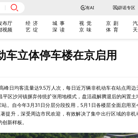
有AI
辟谣专区
发布厅
经 济
城 事
视 觉
京 剧
汽
都视频
艺 绽
深 读
京 味
体 育
天
动车立体停车楼在京启用
高峰日均客流量达
9.5
万人次，每日近万辆非机动车在站点周边
昌平区沙河镇摒弃传统扩张用地模式，盘活疏解腾退后的闲置土
E
站。自今年
3
月
31
日分层分段投用，
5
月
1
日各楼层全面启用至
显著提升，深受周边市民欢迎，有效解决了集中出行区域的非机
的创新样板。