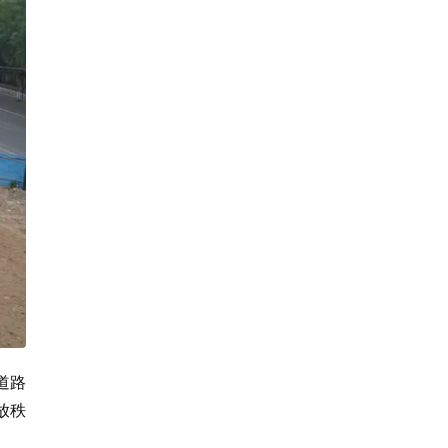
道路
放秩