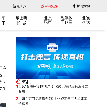
电子报
全国党媒
新闻滚动
 车
纸上听
北京
融媒体
北晚
民声
工作室
在线
 下
长 城
无序
地，
热门
今，
1
台风“白海豚”到哪儿了？10级风圈已经触及浙江
动车
台州
2
山姆在京门店将增至9家！外资零售巨头加速落
子京城