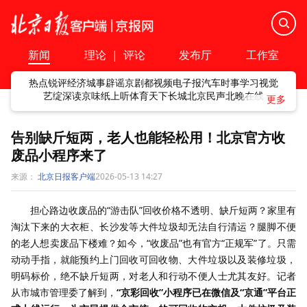
新闻
理论
|
评论
发布厅
工作室
热点
锐评
经济
城事
辟谣
京剧
都视频
电子报
汽车
时事
学习
视觉
艺绽
深读
京味
纸上听
体育
天下
长城
北京民声
北晚在线
告别缺斤短两，老人也能轻松用！北京官方收
废品小程序来了
来源：
北京日报客户端
2026-05-13 14:27
担心路边收废品的“游击队”回收价格不透明、缺斤短两？家里有
淘汰下来的大衣柜、长沙发等大件垃圾却无法自行清运？腿脚不便
的老人想卖废品下楼难？如今，“收废品”也有官方“正规军”了。只需
动动手指，就能预约上门回收可回收物、大件垃圾以及装修垃圾，
明码标价，绝不缺斤短两，对老人和行动不便人士尤其友好。记者
从市城市管理委了解到，
“京彩回收”小程序已在微信及“京通”平台正