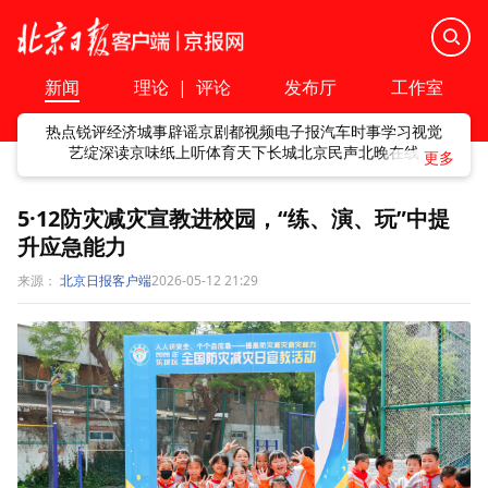
新闻
理论
|
评论
发布厅
工作室
热点
锐评
经济
城事
辟谣
京剧
都视频
电子报
汽车
时事
学习
视觉
艺绽
深读
京味
纸上听
体育
天下
长城
北京民声
北晚在线
5·12防灾减灾宣教进校园，“练、演、玩”中提
升应急能力
来源：
北京日报客户端
2026-05-12 21:29