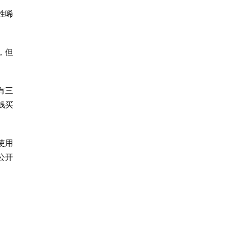
胜唏
，但
有三
钱买
使用
公开