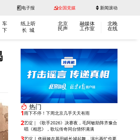
电子报
全国党媒
新闻滚动
 车
纸上听
北京
融媒体
北晚
民声
工作室
在线
 下
长 城
揭
热门
1
雨下不停！下周北京几乎天天有雨
2
艺绽｜《歌手2026》决赛夜，毛阿敏助阵齐豫合
唱《相思》，歌坛传奇同台情怀满满
3
艺绽 | 佟丽娅在慕田峪长城起舞，演出再忙也要