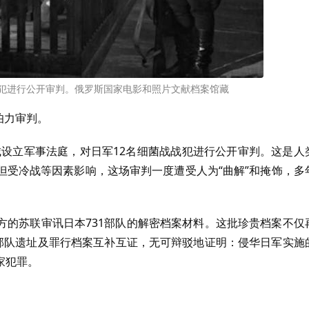
本战犯进行公开审判。俄罗斯国家电影和照片文献档案馆藏
伯力审判。
）城设立军事法庭，对日军12名细菌战战犯进行公开审判。这是人
但受冷战等因素影响，这场审判一度遭受人为“曲解”和掩饰，多
方的苏联审讯日本731部队的解密档案材料。这批珍贵档案不仅
1部队遗址及罪行档案互补互证，无可辩驳地证明：侵华日军实施
家犯罪。