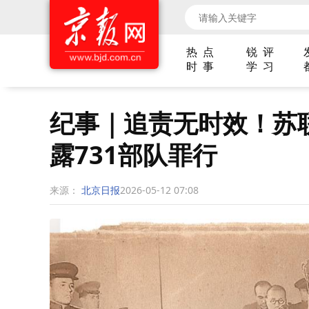
热 点
锐 评
时 事
学 习
纪事｜追责无时效！苏
露731部队罪行
来源：
北京日报
2026-05-12 07:08