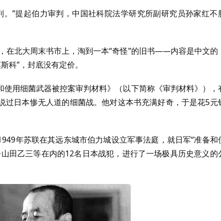
审判。”提起伯力审判，中国社科院法学研究所副研究员孙家红不
生，在北大周末书市上，淘到一本“奇怪”的旧书——内容是中文的
莫斯科”，封底没有定价。
和使用细菌武器被控案审判材料》（以下简称《审判材料》），
说过日本惨无人道的细菌战。他对这本书充满好奇，于是花5元
949年苏联在其远东城市伯力城设立军事法庭，就日军“准备和
令山田乙三等在内的12名日本战犯，进行了一场极具历史意义的