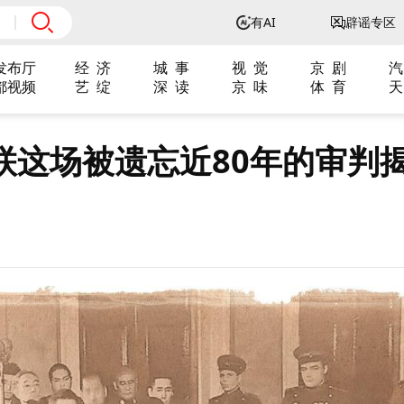
有AI
辟谣专区
发布厅
经 济
城 事
视 觉
京 剧
汽
都视频
艺 绽
深 读
京 味
体 育
天
联这场被遗忘近80年的审判