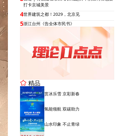
打卡京城美景
4
世界建筑之都！2029，北京见
5
浙江台州《告全体市民书》
精品
赏冰乐雪 京彩新春
氢能领航 双碳助力
山水印象 不止青绿