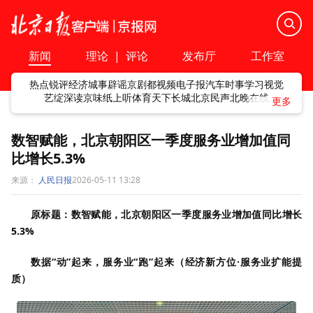
新闻
理论
|
评论
发布厅
工作室
热点
锐评
经济
城事
辟谣
京剧
都视频
电子报
汽车
时事
学习
视觉
艺绽
深读
京味
纸上听
体育
天下
长城
北京民声
北晚在线
数智赋能，北京朝阳区一季度服务业增加值同
比增长5.3%
来源：
人民日报
2026-05-11 13:28
原标题：数智赋能，北京朝阳区一季度服务业增加值同比增长
5.3%
数据“动”起来，服务业“跑”起来（经济新方位·服务业扩能提
质）