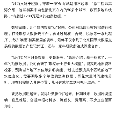
“以前只能干瞪眼，守着一座‘金山’就是用不起来。”总工程师高
涛介绍，这些档案来自包括北京在内的50多个城市、数百条地铁线
路，“有超过1200万延米的勘察数据。”
数智赋能，让尘封的数据“动”起来。公司对纸质勘察数据进行梳
理，打造勘察大数据云平台，再通过确权、合规、脱敏等一系列程
序，成功“唤醒”档案柜里的资料，最终不仅拿到了北京国际大数据交
易所的数据资产登记凭证，还与一家科研院所达成深度合作。
“我们卖的不只是数据，更是服务。”高涛介绍，基于积累了几十
年的勘察数据，公司自研了“勘察岩土行业大模型”，能实现地质资料
检索、预测城市地下水位等多项功能，“过去想预测某个区域的地下
水位变化，需要调取多个单位的监测数据，再花大量时间建模分
析。现在只需输入具体位置，几分钟就能拿到可视化结果。”
要把数据用起来，就得让数据“跑”起来。长期以来，数据跨境流
动一直是难题。合规申报材料多、流程长、费用高，不少企业望而
却步。