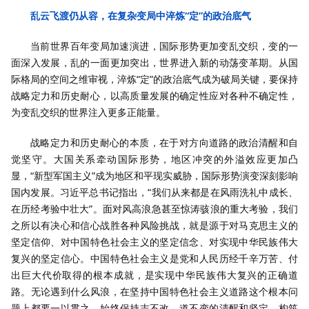
乱云飞渡仍从容，在复杂变局中淬炼“定”的政治底气
当前世界百年变局加速演进，国际形势更加变乱交织，变的一
面深入发展，乱的一面更加突出，世界进入新的动荡变革期。从国
际格局的空间之维审视，淬炼“定”的政治底气成为破局关键，要保持
战略定力和历史耐心，以高质量发展的确定性应对各种不确定性，
为变乱交织的世界注入更多正能量。
战略定力和历史耐心的本质，在于对方向道路的政治清醒和自
觉坚守。大国关系牵动国际形势，地区冲突的外溢效应更加凸
显，“新型军国主义”成为地区和平现实威胁，国际形势演变深刻影响
国内发展。习近平总书记指出，“我们从来都是在风雨洗礼中成长、
在历经考验中壮大”。面对风高浪急甚至惊涛骇浪的重大考验，我们
之所以有决心和信心战胜各种风险挑战，就是源于对马克思主义的
坚定信仰、对中国特色社会主义的坚定信念、对实现中华民族伟大
复兴的坚定信心。中国特色社会主义是党和人民历经千辛万苦、付
出巨大代价取得的根本成就，是实现中华民族伟大复兴的正确道
路。无论遇到什么风浪，在坚持中国特色社会主义道路这个根本问
题上都要一以贯之，始终保持志不改、道不变的清醒和坚定，构筑