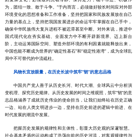
为，团结一致、敢于斗争。”于内而言，必须做好较长时间应对外部
环境变化的思想准备和工作准备，坚持把国家和民族发展放在自己
力量的基点上，坚持把我国发展进步的命运牢牢掌握在自己手中，
确保中华民族伟大复兴进程不被迟滞甚至中断。对外来说，推进中
国式现代化在夯实基础、全面发力中不断开辟新境界、迈上新台
阶，主动运筹国际空间、塑造外部环境的有利因素就能释放出来，
中国也能不断成为世界的“确定性基石”和“稳定性港湾”，成为全球乱
局中不可替代的中流砥柱。
风物长宜放眼量，在历史长波中筑牢“韧”的意志品格
中国共产党人善于从历史长河、时代大潮、全球风云中分析演
变机理、探究历史规律。从历史发展的时间之维观照，筑牢“韧”的意
志品格涵养了成就历史伟业的使命担当，让我们始终站在历史正确
一边、站在人类文明进步一边，坚持在历史前进的逻辑中前进、在
时代发展的潮流中发展。
把握历史发展的规律性和主体性，彰显大历史观的深邃智慧。
社会基本矛盾的运动构成了浩荡向前的历史河流，对客观规律性与