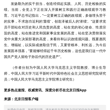
发扬勤为的实干担当，创造经得起实践、人民、历史检验的实
绩。当前，全党上下正在深入开展树立和践行正确政绩观学习教
育。习近平总书记指出，“一定要树立正确的政绩观，多做埋头苦干
的实事，不求急功近利的‘显绩’，创造泽被后人的‘潜绩’。”这要求党
员干部站在对历史和人民负责的高度，站在党的初心使命、性质宗
旨的高度，站在推进党和国家事业发展的高度，站在坚决贯彻落实
党中央重大决策部署的高度，来看待和认识政绩观问题。既要惠民
生、增福祉，以实际成效取信于民，又要管根本、利长远，为今后
发展固本强基，“要能够经得起千年历史检验，这也是我们这一代中
国共产党人留给子孙后代的历史遗产”。
（作者分别为中国人民大学马克思主义学院教授、博士生导
师，中国人民大学习近平新时代中国特色社会主义思想研究院研究
员；中国人民大学马克思主义学院博士研究生）
更多热点速报、权威资讯、深度分析尽在北京日报App
来源：北京日报客户端
如遇作品内容、版权等问题，请在相关文章刊发之日起30日内与本网联