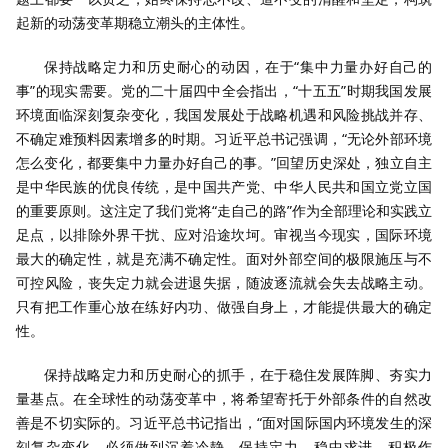
起新的动荡变革期稳立潮头的主体性。
保持战略定力和历史耐心的动因，在于“集中力量办好自己的
事”的现实需要。党的二十届四中全会指出，“十五五”时期我国发展
环境面临深刻复杂变化，我国发展处于战略机遇和风险挑战并存、
不确定难预料因素增多的时期。习近平总书记强调，“无论外部环境
怎么变化，都要集中力量办好自己的事。”回望历史深处，独立自主
是中华民族的优良传统，是中国共产党、中华人民共和国立党立国
的重要原则。这注定了我们党将“走自己的路”作为全部理论和实践立
足点，以排除外界干扰、应对沿途坎坷。审视当今现实，国际环境
最大的确定性，就是充满不确定性。面对外部空间的极限施压与不
可控风险，丧失定力就会进退失据，随波逐流就会失去战略主动。
只有把工作重心放在练好内功、做强自身上，才能提供最大的确定
性。
保持战略定力和历史耐心的抓手，在于稳住发展阵脚、夯实力
量基点。在全球性的动荡变革中，将希望寄托于外部条件的自然改
善是不切实际的。习近平总书记指出，“面对国际国内环境发生的深
刻复杂变化，必须做到沉着冷静、保持定力，稳中求进、积极作