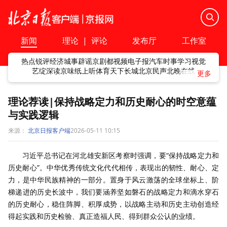
新闻
理论
|
评论
发布厅
工作室
热点
锐评
经济
城事
辟谣
京剧
都视频
电子报
汽车
时事
学习
视觉
艺绽
深读
京味
纸上听
体育
天下
长城
北京民声
北晚在线
理论荐读|保持战略定力和历史耐心的时空意蕴
与实践逻辑
来源：
北京日报客户端
2026-05-11 10:15
习近平总书记在河北雄安新区考察时强调，要“保持战略定力和
历史耐心”。中华优秀传统文化代代相传，表现出的韧性、耐心、定
力，是中华民族精神的一部分。置身于风云激荡的全球坐标上、阶
梯递进的历史长波中，我们要涵养坚如磐石的战略定力和滴水穿石
的历史耐心，稳住阵脚、积厚成势，以战略主动和历史主动创造经
得起实践和历史检验、真正造福人民、得到群众公认的业绩。