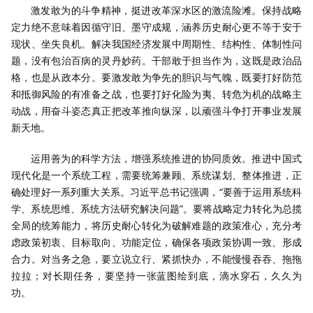
激发敢为的斗争精神，挺进改革深水区的激流险滩。保持战略
定力绝不意味着因循守旧、墨守成规，涵养历史耐心更不等于安于
现状、坐失良机。解决我国经济发展中周期性、结构性、体制性问
题，没有包治百病的灵丹妙药。干部敢于担当作为，这既是政治品
格，也是从政本分。要激发敢为争先的胆识与气魄，既要打好防范
和抵御风险的有准备之战，也要打好化险为夷、转危为机的战略主
动战，用奋斗姿态真正把改革推向纵深，以顽强斗争打开事业发展
新天地。
运用善为的科学方法，增强系统推进的协同质效。推进中国式
现代化是一个系统工程，需要统筹兼顾、系统谋划、整体推进，正
确处理好一系列重大关系。习近平总书记强调，“要善于运用系统科
学、系统思维、系统方法研究解决问题”。要将战略定力转化为总揽
全局的统筹能力，将历史耐心转化为破解难题的政策准心，充分考
虑政策初衷、目标取向、功能定位，确保各项政策协调一致、形成
合力。对当务之急，要立说立行、紧抓快办，不能慢慢吞吞、拖拖
拉拉；对长期任务，要坚持一张蓝图绘到底，滴水穿石，久久为
功。