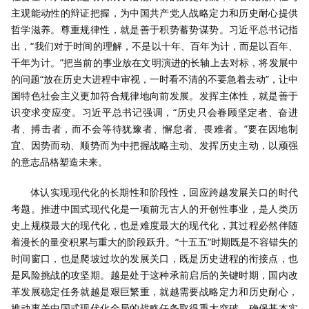
主观能动性的辩证把握，为中国共产党人战略定力和历史耐心提供
哲学滋养。尊重规律性，就是善于积势蓄势谋势。习近平总书记指
出，“我们对于时间的理解，不是以十年、百年为计，而是以百年、
千年为计。”把当前的事业放在文明演进的长轴上去对标，将发展中
的问题“放在历史大进程中审视，一时看不清的不要急着去动”，让中
国特色社会主义更加符合规律地向前发展。发挥主体性，就是善于
识变求变应变。习近平总书记强调，“历史只会眷顾坚定者、奋进
者、搏击者，而不会等待犹豫者、懈怠者、畏难者。”要在因地制
宜、因势而动、顺势而为中把握战略主动、发挥历史主动，以顽强
的意志品格塑造未来。
体认实现现代化的长期性和阶段性，回应跨越发展关口的时代
考题。推进中国式现代化是一项前无古人的开创性事业，是人类历
史上规模最大的现代化，也是难度最大的现代化，其过程必然伴随
着漫长的量变积累与重大的阶段跃升。“十五五”时期既是不容错失的
时间窗口，也是爬坡过坎的发展关口，既是历史进程的衔接点，也
是风险挑战的攻坚期。越是处于这种承前启后的关键时期，国内改
革发展稳定任务就越是艰巨繁重，就越需要战略定力和历史耐心，
推动事关中国式现代化全局的战略任务取得重大突破，确保基本实