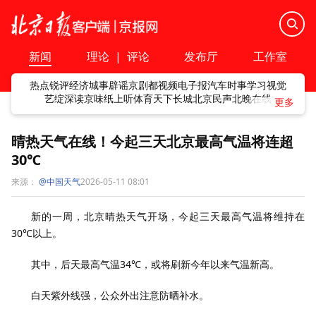
新闻
理论
|
评论
发布厅
工作室
热点
锐评
经济
城事
辟谣
京剧
都视频
电子报
汽车
时事
学习
视觉
艺绽
深读
京味
纸上听
体育
天下
长城
北京民声
北晚在线
晴热天气在线！今起三天北京最高气温将连超
30℃
来源：
@中国天气
2026-05-11 08:01
新的一周，北京晴热天气开场，今起三天最高气温将维持在
30℃以上。
其中，后天最高气温34℃，或将刷新今年以来气温新高。
白天紫外线强，公众外出注意防晒补水。