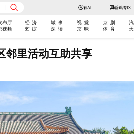
有AI
辟谣专区
发布厅
经 济
城 事
视 觉
京 剧
汽
都视频
艺 绽
深 读
京 味
体 育
天
区邻里活动互助共享