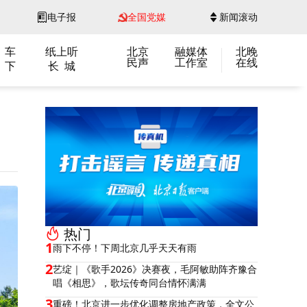
电子报
全国党媒
新闻滚动
 车
纸上听
北京
融媒体
北晚
民声
工作室
在线
 下
长 城
热门
1
雨下不停！下周北京几乎天天有雨
2
艺绽｜《歌手2026》决赛夜，毛阿敏助阵齐豫合
唱《相思》，歌坛传奇同台情怀满满
3
重磅！北京进一步优化调整房地产政策，全文公