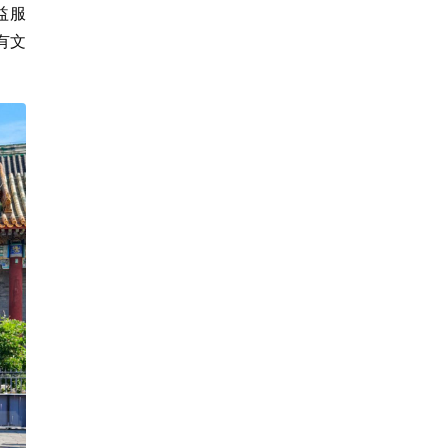
益服
有文