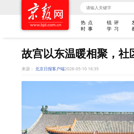
热 点
锐 评
时 事
学 习
故宫以东温暖相聚，社
来源：
北京日报客户端
2026-05-10 16:35