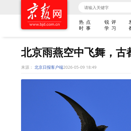
热 点
锐 评
时 事
学 习
北京雨燕空中飞舞，古
来源：
北京日报客户端
2026-05-09 18:49