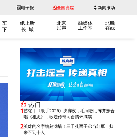
电子报
全国党媒
新闻滚动
 车
纸上听
北京
融媒体
北晚
民声
工作室
在线
 下
长 城
热门
1
艺绽｜《歌手2026》决赛夜，毛阿敏助阵齐豫合
唱《相思》，歌坛传奇同台情怀满满
2
英雄的名字镌刻满墙！三千扎西子弟当红军，归
来不到十人