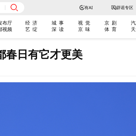
有AI
辟谣专区
发布厅
经 济
城 事
视 觉
京 剧
汽
都视频
艺 绽
深 读
京 味
体 育
天
都春日有它才更美