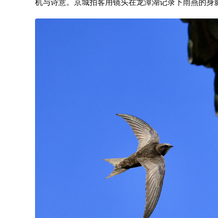
机与诗意。京城拍客用镜头在龙潭湖记录下雨燕的身