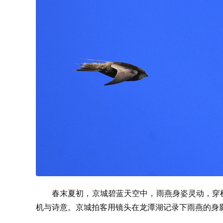
春末夏初，京城碧蓝天空中，雨燕身姿灵动，穿
机与诗意。京城拍客用镜头在龙潭湖记录下雨燕的身