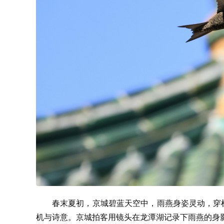
春末夏初，京城碧蓝天空中，雨燕身姿灵动，穿
机与诗意。京城拍客用镜头在龙潭湖记录下雨燕的身