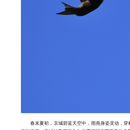
春末夏初，京城碧蓝天空中，雨燕身姿灵动，穿