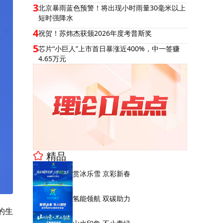
3
北京暴雨蓝色预警！将出现小时雨量30毫米以上
短时强降水
4
祝贺！苏炜杰获颁2026年度考普斯奖
5
芯片“小巨人”上市首日暴涨近400%，中一签赚
4.65万元
精品
赏冰乐雪 京彩新春
氢能领航 双碳助力
的生